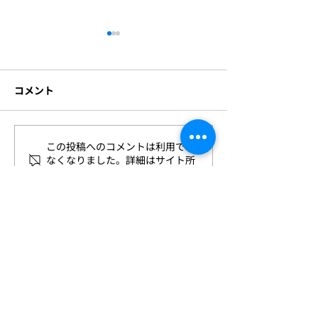
資本提携および代表者変
更のお知らせ
コメント
このたび株式会社ビジョンク
リエイトは、株式会社ラディ
アント・ソリューションズの
グループの一員となることと
この投稿へのコメントは利用でき
1⽉22⽇(⽔)〜2
なりました。 今後とも社員一
なくなりました。詳細はサイト所
「スマート工場E
有者にお問い合わせください。
致団結してお取引先様及び社
京ビッグサイト
会の発展の為、微力ながら専
いたします！
心努力いたす所存でございま
すので 一層のご支援を賜りま
すようお願い申し上げます。
これに伴い、橋元博久は 株式
会社ビジョンクリエイト 代表
取締役を退任し 取締役会長に
就任致しました。代表取締役