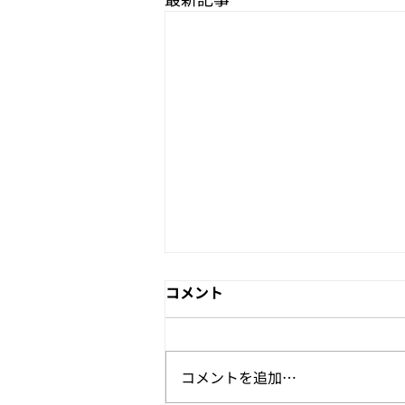
経営統合に関するお知らせ
コメント
この度、株式会社ラディアント・
ソリューションズと株式会社ビジ
ョンクリエイトは、令和８年４月
コメントを追加…
１日をもちまして経営統合し、経