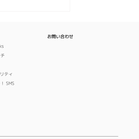
22⽇(⽔)〜24⽇(⾦)「ス
ト工場EXPO(東京ビッグ
ト)」に出展いたしま
お問い合わせ
ks
ーチ
ュリティ
！ SMS