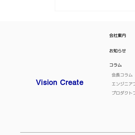
営体制を強化して参りますことを
ご案内申し上げます。 本統合に
より、グループのリソースを集約
することで、より一層競争力を高
め更なるサービス・信頼性の向上
会社案内
に努めて参ります。今後とも当社
および当社グループへの変わらぬ
お知らせ
お引き立ての程、宜しくお願い申
し上げます。 令和8年２月吉
コラム
日
会長コラム
Vision Create
エンジニア
プロダクト