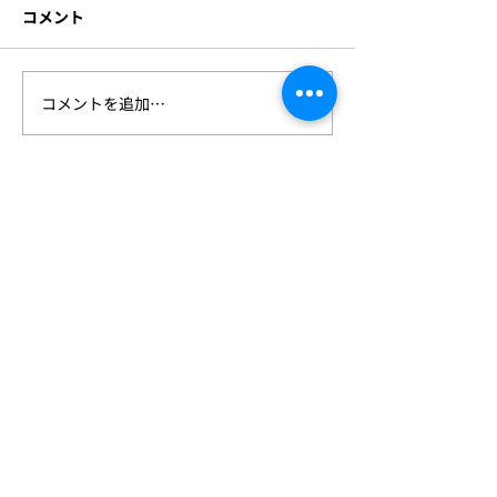
コメント
このたび株式会社ビジョンク
リエイトは、株式会社ラディ
アント・ソリューションズの
グループの一員となることと
コメントを追加…
1⽉22⽇(⽔)〜2
なりました。 今後とも社員一
「スマート工場E
致団結してお取引先様及び社
京ビッグサイト
会の発展の為、微力ながら専
いたします！
心努力いたす所存でございま
すので 一層のご支援を賜りま
すようお願い申し上げます。
これに伴い、橋元博久は 株式
会社ビジョンクリエイト 代表
取締役を退任し 取締役会長に
Vision Create
就任致しました。代表取締役
在任中は一方ならぬご厚
IS 783430 / ISO 27001