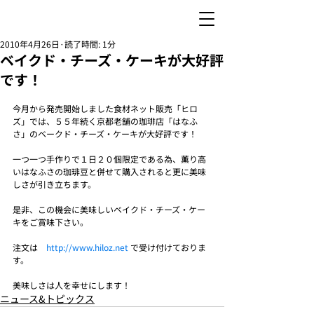
2010年4月26日
読了時間: 1分
ベイクド・チーズ・ケーキが大好評
です！
今月から発売開始しました食材ネット販売「ヒロ
ズ」では、５５年続く京都老舗の珈琲店「はなふ
さ」のベークド・チーズ・ケーキが大好評です！
一つ一つ手作りで１日２０個限定である為、薫り高
いはなふさの珈琲豆と併せて購入されると更に美味
しさが引き立ちます。
是非、この機会に美味しいベイクド・チーズ・ケー
キをご賞味下さい。
注文は　
http://www.hiloz.net
 で受け付けておりま
す。
美味しさは人を幸せにします！
ニュース&トピックス