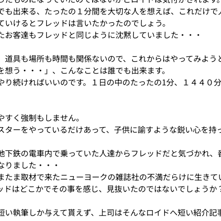
でも出来る、たったの１分間を大切な人を想えば、これだけで
ていけるとフレッドは言いたかったのでしょう。
たお客達もフレッドと同じように沈黙していました・・・
、道具も場所も時間も関係ないので、これからはやってみよう
を想う・・・」、こんなことは誰でも出来ます。
やり続ければいいのです。１日の中のたったの1分、１４４０
やすく強制もしません。
スターをやっているだけあって、子供に諭すような鋭い心を持
地下鉄の電車内で乗っていた人達からフレッドだと気づかれ、
なりました・・・
またま取材で来たニューヨークの雑誌社の不満だらけに生きて
ッドはどこかでその事を感じ、見抜いたのではないでしょうか
短い執筆しか与えて貰えず、上司はそんなロイドへ短い紹介記