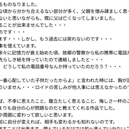
るものなりました。
な頃から分かち合えるない部分が多く、父親を憎み疎ましく思
ないと思いながらも、既に父は亡くなってしまいました。
ることが出来ませんでした・・・
のです・・・
ます・・・しかし、もう過去には戻れないのです・・・
事を憶えています。
徐々に記憶力が衰え始めた頃、故郷の警察から私の携帯に電話
先らしき紙を持っていたので連絡しましたと・・・
、どうして私の電話番号なんか持っていたのだろう？・・・
一番心配していた子供だったからよ」と言われた時には、胸が
ういません・・・ロイドの苦しみが他人事には思えなかったの
ば、不幸に思えたこと、腹立たしく思えること、悔しさ一杯の
よりも自分の心が問題なのだと教えてくれる作品でした。
や周囲に変わって欲しいと思います。
前に自分が変えれば、相手も変わるかも知れないのです。
赦すことは出来ます。憎んでいるだけでは前へ進んでいかない