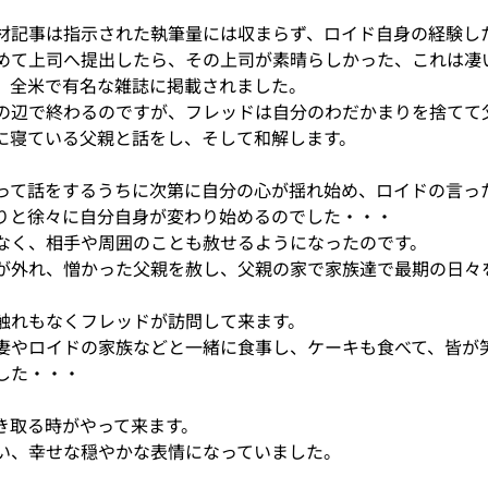
材記事は指示された執筆量には収まらず、ロイド自身の経験し
めて上司へ提出したら、その上司が素晴らしかった、これは凄
、全米で有名な雑誌に掲載されました。
の辺で終わるのですが、フレッドは自分のわだかまりを捨てて
に寝ている父親と話をし、そして和解します。
って話をするうちに次第に自分の心が揺れ始め、ロイドの言っ
りと徐々に自分自身が変わり始めるのでした・・・
なく、相手や周囲のことも赦せるようになったのです。
が外れ、憎かった父親を赦し、父親の家で家族達で最期の日々
触れもなくフレッドが訪問して来ます。
妻やロイドの家族などと一緒に食事し、ケーキも食べて、皆が
した・・・
き取る時がやって来ます。
い、幸せな穏やかな表情になっていました。