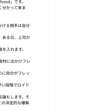
rhood」です。
く分かって来ま
かける相手は自分
、ある日、上司か
絡を入れます。
取材に出かけフレ
のに自分がフレッ
早い段階でロイド
反論もします。そ
との決定的な確執