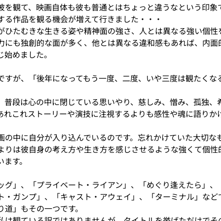
彼を観て、映画自体も彼も普通とはちょっと違うなという印象
する作品を観る機会が増えて行きました・・・
がひたむきな生きる姿や精神面の強さ、人とは異なる強い個性
力にも独創的な面が多く、他とは異なる違和感もあれば、内面
じ始めました。
ですが、「後年になってもう一度、二度、いや三度は観たくな
、普段は心の中に閉じている思いやり、慈しみ、憎み、孤独、
あれこれストーリーや演技に注視するよりも感性や魂に語りか
画の中に自分が入り込んでいるのです。忘れかけていた大切な
よりは彼自身の考え方や生き方を感じさせるような強くて個性
います。
ッグ」、「プライベート・ライアン」、「めぐり逢えたら」、
ト・ガンプ」、「キャスト・アウェイ」、「ターミナル」など
り道」もその一つです。
私は観ている訳ではありませんが、タイトルを挙げただけでそ