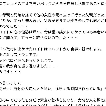
にフレッドの言葉を思い出しながら自分自身と格闘することに
に母親と兄弟を捨てて他の女性の元へ去って行った父親だった
かりか、ずっと憎み続け、父親が気まずい仲を少しでも何とか
すのでした・・・
ロイドの心の傷跡は深く、今は重い病気にかかっている年老い
くに聞かず、ずっーと許せないのでした・・・
ドへ取材に出かけたロイドはフレッドから食事に誘われます。
小さなレストランです。
ッドはロイドへある話をします。
言に我が身を振り返りました・・・
らです・・・
う言いました。
間だけ、自分の大切な人を想い、沈黙する時間を作っている」
日の中でたった１分だけ素直な気持ちになり、大切な人を想え
ったものになっていたのではないかとロイドは気付かされます