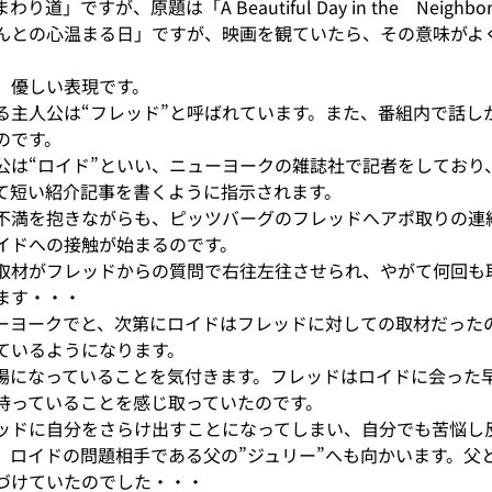
」ですが、原題は「A Beautiful Day in the　Neighbo
んとの心温まる日」ですが、映画を観ていたら、その意味がよ
、優しい表現です。
る主人公は“フレッド”と呼ばれています。また、番組内で話し
のです。
公は“ロイド”といい、ニューヨークの雑誌社で記者をしており
て短い紹介記事を書くように指示されます。
不満を抱きながらも、ピッツバーグのフレッドへアポ取りの連
イドへの接触が始まるのです。
取材がフレッドからの質問で右往左往させられ、やがて何回も
ます・・・
ーヨークでと、次第にロイドはフレッドに対しての取材だった
ているようになります。
場になっていることを気付きます。フレッドはロイドに会った
持っていることを感じ取っていたのです。
ッドに自分をさらけ出すことになってしまい、自分でも苦悩し
、ロイドの問題相手である父の”ジュリー”へも向かいます。父
づけていたのでした・・・