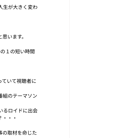
人生が大きく変わ
と思います。
分の１の短い時間
っていて視聴者に
番組のテーマソン
いるロイドに出会
？・・・
事の取材を命じた