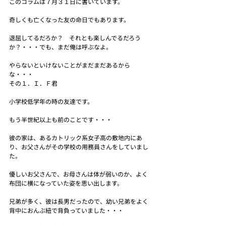
このコラムは７月３１日に書いています。
奇しくも亡くなった友の命日でもあります。
退屈してるだろか？　それとも楽しんでるだろう
か？・・・でも、まだ俺は呼ぶなよ。
やらないといけないことがまだまだあるから
な・・・
その１．Ｉ．Ｆ君
小学校低学年の時の友達です。
もう半世紀以上も前のことです・・・
彼の家は、あるカトリック系女子高の敷地内にあ
り、お父さんがその学校の用務員さんをしていまし
た。
優しいお父さんで、お母さんは体が弱いのか、よく
布団に横になっていた姿を思い出します。
兄弟が多く、彼は長男だったので、幼い兄弟をよく
背中におんぶ紐で背負っていました・・・