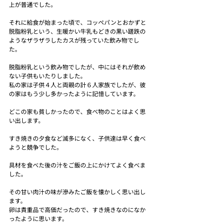
上が普通でした。
それに給食が始まった頃で、コッペパンとおかずと
脱脂粉乳という、生暖かい牛乳もどきの黒い蹉跌の
ようなザラザラしたカスが残っていた飲み物でし
た。
脱脂粉乳という飲み物でしたが、中にはそれが飲め
ない子供もいたりしました。
私の家は子供４人と両親の計６人家族でしたが、彼
の家はもう少し多かったように記憶しています。
どこの家も貧しかったので、食べ物のことはよく思
い出します。
すき焼きの夕食など滅多になく、子供達は早く食べ
ようと競争でした。
具材を食べた後の汁をご飯の上にかけてよく食べま
した。
その甘い肉汁の味が滲みたご飯を懐かしく思い出し
ます。
卵は貴重品で高価だったので、すき焼きなのになか
ったように思います。