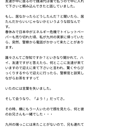
友達が中に居るので銭湯代は後で払うので中に入れ
て下さいと頼み込んできたと話していました。
もし、居なかったらどうしたんだ？と聞いたら、居
たんだからいいじゃないかというような奴なんで
す。
春休みで日本中がエネルギー危機でトイレットペー
パーも売り切れた頃、私が九州の実家に帰っていた
ら、突然、警察から電話がかかって来たことがあり
ます。
誰々さんてご存知ですか？といきなり聞かれて、ハ
イ、友達ですがと答えたら、何とここに友達が来て
いますので迎えに来て下さいと言われ、驚くやらび
っくりするやらで迎えに行ったら、警察官と談笑し
ながらお茶をすすって
いたのには言葉を失いました。
そして会うなり、「よう！」だってさ。
その時、横にもう一人いたので顔を見たら、何と彼
のお兄さんも一緒でした・・・
九州の端っこには来たことがないので、兄も連れて