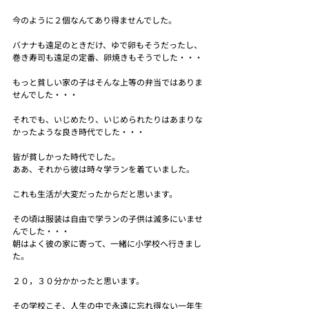
今のように２個なんてあり得ませんでした。
バナナも遠足のときだけ、ゆで卵もそうだったし、
巻き寿司も遠足の定番、卵焼きもそうでした・・・
もっと貧しい家の子はそんな上等の弁当ではありま
せんでした・・・
それでも、いじめたり、いじめられたりはあまりな
かったような良き時代でした・・・
皆が貧しかった時代でした。
ああ、それから彼は時々学ランを着ていました。
これも生活が大変だったからだと思います。
その頃は服装は自由で学ランの子供は滅多にいませ
んでした・・・
朝はよく彼の家に寄って、一緒に小学校へ行きまし
た。
２０，３０分かかったと思います。
その学校こそ、人生の中で永遠に忘れ得ない一年生