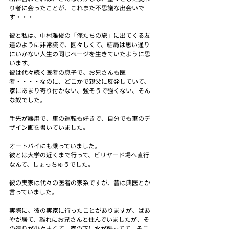
り者に会ったことが、これまた不思議な出会いで
す・・・
彼と私は、中村雅俊の「俺たちの旅」に出てくる友
達のように非常識で、図々しくて、結局は思い通り
にいかない人生の同じページを生きていたように思
います。
彼は代々続く医者の息子で、お兄さんも医
者・・・・なのに、どこかで親父に反発していて、
家にあまり寄り付かない、強そうで強くない、そん
な奴でした。
手先が器用で、車の運転も好きで、自分でも車のデ
ザイン画を書いていました。
オートバイにも乗っていました。
彼とは大学の近くまで行って、ビリヤード場へ直行
なんて、しょっちゅうでした。
彼の実家は代々の医者の家系ですが、昔は典医とか
言っていました。
実際に、彼の実家に行ったことがありますが、ばあ
やが居て、離れにお兄さんと住んでいましたが、そ
の造りが少々古くて、家の下に水が張ってて、そこ