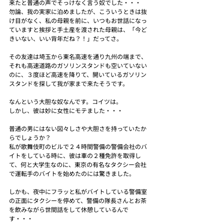
来たと普通の声でそっけなく言う奴でした・・・
勿論、我の実家に泊めましたが、こういうときは抜
け目がなく、私の母親を前に、いつもお世話になっ
ていますと挨拶と手土産を渡された母親は、「今ど
きいない、いい背年だね？！」だってさ。
その友達は埼玉から東名高速を通り九州の端まで、
それも高速道路のガソリンスタンドも空いていない
のに、３度ほど高速を降りて、開いているガソリン
スタンドを探して我が家まで来たそうです。
なんという大胆な奴なんです。コイツは。
しかし、彼は妙に女性にモテました・・・
普通の男にはない図々しさや大胆さを持っていたか
らでしょうか？
私が歌舞伎町のビルで２４時間警備の警備会社のバ
イトをしている時に、彼は車の２種免許を取得し
て、何と大学生なのに、東京の有名なタクシー会社
で運転手のバイトを始めたのには驚きました。
しかも、夜中にフラッと私がバイトしている警備室
の正面にタクシーを停めて、警備の隊長さんとお茶
を飲みながら世間話をして休憩しているんで
す・・・