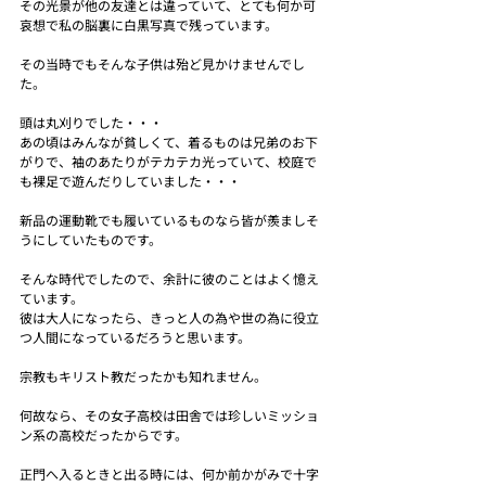
その光景が他の友達とは違っていて、とても何か可
哀想で私の脳裏に白黒写真で残っています。
その当時でもそんな子供は殆ど見かけませんでし
た。
頭は丸刈りでした・・・
あの頃はみんなが貧しくて、着るものは兄弟のお下
がりで、袖のあたりがテカテカ光っていて、校庭で
も裸足で遊んだりしていました・・・
新品の運動靴でも履いているものなら皆が羨ましそ
うにしていたものです。
そんな時代でしたので、余計に彼のことはよく憶え
ています。
彼は大人になったら、きっと人の為や世の為に役立
つ人間になっているだろうと思います。
宗教もキリスト教だったかも知れません。
何故なら、その女子高校は田舎では珍しいミッショ
ン系の高校だったからです。
正門へ入るときと出る時には、何か前かがみで十字