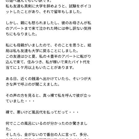
の道へ進んでもいい訳です。
私も友達も真剣に大学を辞めようと、試験をボイコ
ットしたことがあり、それで留年もしました。
しかし、親にも怒られましたし、彼のお母さんが私
のアパートまで来て泣かれた時には申し訳ない気持
ちにもなりました。
私にも母親がいましたので、そのことを思うと、結
局は私も友達も大学に戻ることにしました。
この友達はひと夏、私の４畳半のアパートに転がり
込んで来て、住みつき、私が稼いで来たバイト代を
当てに１ケ月以上もいたことがあります。
ある日、近くの銭湯へ出かけていたら、そいつが大
きな声で呼ぶのが聞こえました。
その声の方を見ると、真っ裸で私を呼んで彼が立っ
ていました・・・
裸で、悪いけど風呂代を払ってだって・・・
何でここの風呂にいるのが分かったのか驚きまし
た。
そしたら、金がないので番台の人に言って、多分、