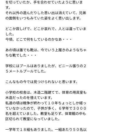
を切っていたか、手を合わせていたように思いま
す。
それ以外の遊んだりした思い出は消えていて、兄弟
の面倒をいつもみていた姿をよく思い出します。
どこか寂しげで、どこか哀れで、人とは違っていま
した。
今頃、どこで何をしているのかなあ・・・
あの頃は誰でも靴は、今でいう上履きのようなちゃ
ちな靴でした・・・
学校にはプールはありましたが、ビニール張りの２
５メートルプールでした。
こんなもの今では見つけられないと思います。
小学校の校舎は、木造二階建てで、体育の用具室も
木造だったのを憶えています。
私達の頃は戦争が終わって１０年ちょっとしか経っ
ていなかったので、子供が多く、６学年で３０００
名を超えていました。教室も足りず、体育館の中も
区切られて教室になっていました。
一学年で１８組もありました。一組あたり５０名以