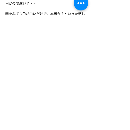
何かの間違い？・・
顔をみても色が白いだけで、本当か？といった感じ
でした。
しかし、時が過ぎて行くに従い、悲しみというか、
もう二度を話ができない寂しさが込み上げてきて、
どこで
馬鹿話をしたらいいのか、孤独をもっと感じます。
人は死んだら終わり・・・・
思い出だけでは無理です・・・
生きていてこその人生です。
彼には今の会社を立ち上げる時に小さな集まりを開
いた時に来て貰いました。
そこにはお酒もありましたが、彼は全く飲めないの
で、本来なら来て貰えないかも知れなかったのです
が、
その厚意には今も感謝しています。
彼に私は、前の会社おやっていた時から、こう言わ
れ続けていました。