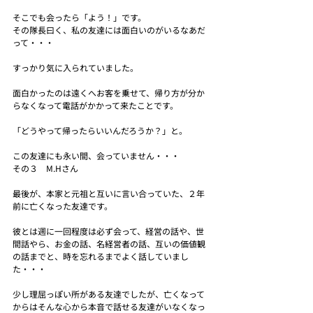
そこでも会ったら「よう！」です。
その隊長曰く、私の友達には面白いのがいるなあだ
って・・・
すっかり気に入られていました。
面白かったのは遠くへお客を乗せて、帰り方が分か
らなくなって電話がかかって来たことです。
「どうやって帰ったらいいんだろうか？」と。
この友達にも永い間、会っていません・・・
その３　M.Hさん
最後が、本家と元祖と互いに言い合っていた、２年
前に亡くなった友達です。
彼とは週に一回程度は必ず会って、経営の話や、世
間話やら、お金の話、名経営者の話、互いの価値観
の話までと、時を忘れるまでよく話していまし
た・・・
少し理屈っぽい所がある友達でしたが、亡くなって
からはそんな心から本音で話せる友達がいなくなっ