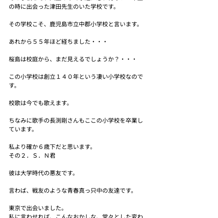
の時に出会った津田先生のいた学校です。
その学校こそ、鹿児島市立中郡小学校と言います。
あれから５５年ほど経ちました・・・
桜島は校庭から、まだ見えるでしょうか？・・・
この小学校は創立１４０年という凄い小学校なので
す。
校歌は今でも歌えます。
ちなみに歌手の長渕剛さんもここの小学校を卒業し
ています。
私より確か６歳下だと思います。
その２．Ｓ．Ｎ君
彼は大学時代の悪友です。
言わば、戦友のような青春真っ只中の友達です。
東京で出会いました。
私に言わせれば、こんなおかしな、堂々とした変わ