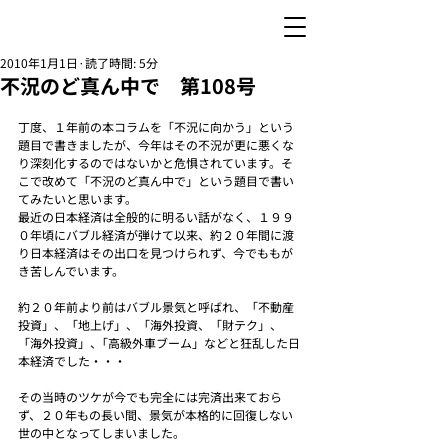
2010年1月1日
読了時間: 5分
不況のど真ん中で 第108号
丁度、１年前の本コラムを「不況に向かう」という
題目で書きましたが、今年はその不況が更に悪くな
り深刻化するのではないかと危惧されています。そ
こで改めて「不況のど真ん中で」という題目で書い
てみたいと思います。
最近の日本経済は全般的に明るい話がなく、１９９
０年頃にバブル経済が弾けて以来、約２０年間に渡
り日本経済はその出口を見つけられず、今でももが
き苦しんでいます。
約２０年前より前はバブル景気と呼ばれ、「不動産
投資」、「地上げ」、「海外投資、「財テク」、
「海外投資」、｢高級外車ブーム」などと狂乱した日
本経済でした・・・
その当時のツケが今でも完全には完済出来ておら
ず、２０年もの長い間、景気が本格的に回復しない
世の中となってしまいました。