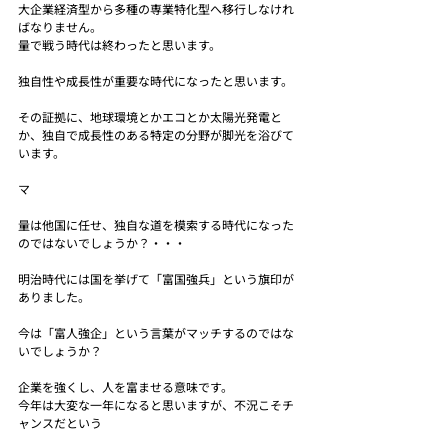
大企業経済型から多種の専業特化型へ移行しなけれ
ばなりません。
量で戦う時代は終わったと思います。
独自性や成長性が重要な時代になったと思います。
その証拠に、地球環境とかエコとか太陽光発電と
か、独自で成長性のある特定の分野が脚光を浴びて
います。
マ
量は他国に任せ、独自な道を模索する時代になった
のではないでしょうか？・・・
明治時代には国を挙げて「富国強兵」という旗印が
ありました。
今は「富人強企」という言葉がマッチするのではな
いでしょうか？
企業を強くし、人を富ませる意味です。
今年は大変な一年になると思いますが、不況こそチ
ャンスだという