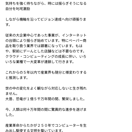
気持ちを強く持ちながら、時には揺らぎそうになる
自分を叱咤激励
しながら機軸を沿ってビジョン達成へ向け頑張りま
す。
従来の大企業中心であった事業が、インターネット
の台頭により揺らぎ始めています。特にペーパー商
品を取り扱う業界では顕著になっています。もは
や、駅前にデーんとした店舗などは不要なのです。
クラウド・コンピューティングの成長に伴い、いろ
いろな業種で一大変革が連鎖して行きます。
これからの５年以内で産業界も随分と様変わりする
と推測します。
世の中の変化をよく観ながら対応しないと生き残れ
ません。
大昔、恐竜が１億５千万年間の間、繁栄しました。
今、人類は何十万年間の間に驚異的な進歩を遂げま
した。
産業革命からたかが２５０年でコンピューターを生
み出し駆使する文明を築いています。