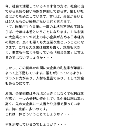
今、社会で活躍している４０才台の方は、社会に出
てから景気の良い時期を体験しておらず、厳しい社
会ばかりを過ごしています。言わば、景気が良いと
はどんなものか経験がない世代と言えます。
さて、昨年が１００年に一度の本格的不況の序盤な
らば、今年は本番ということになります。１％未満
の大企業と９９％以上の中小企業が占める日本経済
の景気は、良くも悪くも大企業次第ということにな
ります。これら大企業は創業も古く、規模も大き
く、事業も手広く手掛けている「総合企業」と言え
るのではないでしょうか・・・
しかし、この何年かの間に大企業の利益率が年度に
よって上下動しています。誰もが知っているように
ブランド力があり、人材も豊富であり、そして資金
もあるのにです。
反面、企業規模はそれほど大きくはなくても利益率
が高く、一つの分野に特化している企業は利益率も
高く、先の大企業に一人当たり指標で勝っていま
す。特に京都に多いのです。
これは一体どういうことでしょうか？・・・
何を示唆しているのでしょうか？・・・