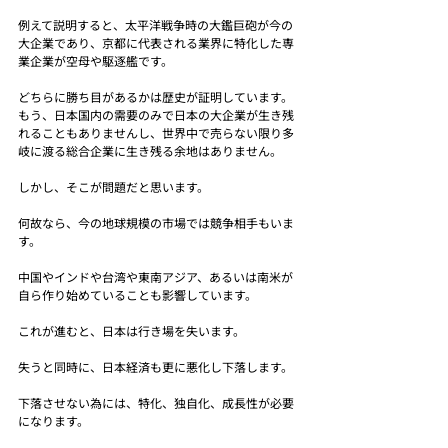
例えて説明すると、太平洋戦争時の大鑑巨砲が今の
大企業であり、京都に代表される業界に特化した専
業企業が空母や駆逐艦です。
どちらに勝ち目があるかは歴史が証明しています。
もう、日本国内の需要のみで日本の大企業が生き残
れることもありませんし、世界中で売らない限り多
岐に渡る総合企業に生き残る余地はありません。
しかし、そこが問題だと思います。
何故なら、今の地球規模の市場では競争相手もいま
す。
中国やインドや台湾や東南アジア、あるいは南米が
自ら作り始めていることも影響しています。
これが進むと、日本は行き場を失います。
失うと同時に、日本経済も更に悪化し下落します。
下落させない為には、特化、独自化、成長性が必要
になります。