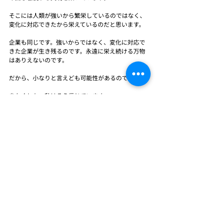
そこには人類が強いから繁栄しているのではなく、
変化に対応できたから栄えているのだと思います。
企業も同じです。強いからではなく、変化に対応で
きた企業が生き残るのです。永遠に栄え続ける万物
はありえないのです。
だから、小なりと言えども可能性があるのです。
少なくとも、私はそう信じています。
しかし、結果は天のみぞ知るです。
天に任せられる心境になるまで努力を傾けることが
大事なのだ
と思います。
会長コラム