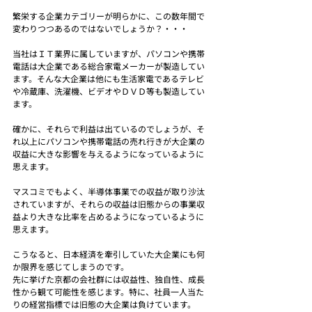
繁栄する企業カテゴリーが明らかに、この数年間で
変わりつつあるのではないでしょうか？・・・
当社はＩＴ業界に属していますが、パソコンや携帯
電話は大企業である総合家電メーカーが製造してい
ます。そんな大企業は他にも生活家電であるテレビ
や冷蔵庫、洗濯機、ビデオやＤＶＤ等も製造してい
ます。
確かに、それらで利益は出ているのでしょうが、そ
れ以上にパソコンや携帯電話の売れ行きが大企業の
収益に大きな影響を与えるようになっているように
思えます。
マスコミでもよく、半導体事業での収益が取り沙汰
されていますが、それらの収益は旧態からの事業収
益より大きな比率を占めるようになっているように
思えます。
こうなると、日本経済を牽引していた大企業にも何
か限界を感じてしまうのです。
先に挙げた京都の会社群には収益性、独自性、成長
性から観て可能性を感じます。特に、社員一人当た
りの経営指標では旧態の大企業は負けています。