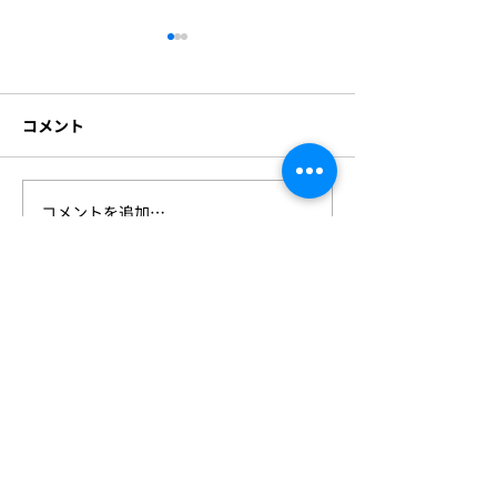
資本提携および代表者変
更のお知らせ
コメント
このたび株式会社ビジョンク
リエイトは、株式会社ラディ
アント・ソリューションズの
グループの一員となることと
コメントを追加…
1⽉22⽇(⽔)〜2
なりました。 今後とも社員一
「スマート工場E
致団結してお取引先様及び社
京ビッグサイト
会の発展の為、微力ながら専
いたします！
心努力いたす所存でございま
すので 一層のご支援を賜りま
すようお願い申し上げます。
これに伴い、橋元博久は 株式
会社ビジョンクリエイト 代表
取締役を退任し 取締役会長に
Vision Create
就任致しました。代表取締役