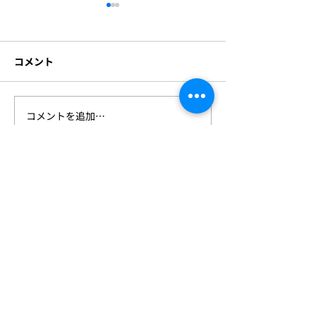
資本提携および代表者変
更のお知らせ
コメント
このたび株式会社ビジョンク
リエイトは、株式会社ラディ
アント・ソリューションズの
グループの一員となることと
コメントを追加…
1⽉22⽇(⽔)〜2
なりました。 今後とも社員一
「スマート工場E
致団結してお取引先様及び社
京ビッグサイト
会の発展の為、微力ながら専
いたします！
心努力いたす所存でございま
すので 一層のご支援を賜りま
すようお願い申し上げます。
これに伴い、橋元博久は 株式
会社ビジョンクリエイト 代表
取締役を退任し 取締役会長に
Vision Create
就任致しました。代表取締役
在任中は一方ならぬご厚