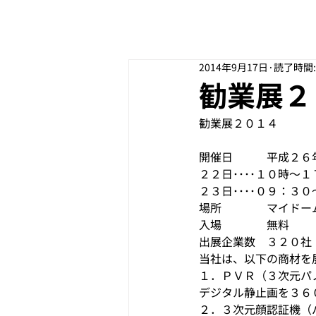
2014年9月17日
読了時間:
勧業展２
勧業展２０１４
開催日　　　平成２６
２２日････１０時～１
２３日････０９：３
場所　　　　マイドー
入場　　　　無料
出展企業数　３２０社
当社は、以下の商材を
１．ＰＶＲ（３次元パ
デジタル静止画を３６
２．３次元顔認証機（