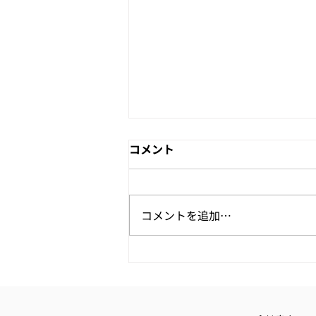
経営統合に関するお知らせ
コメント
この度、株式会社ラディアント・
ソリューションズと株式会社ビジ
ョンクリエイトは、令和８年４月
コメントを追加…
１日をもちまして経営統合し、経
営体制を強化して参りますことを
ご案内申し上げます。 本統合に
より、グループのリソースを集約
することで、より一層競争力を高
め更なるサービス・信頼性の向上