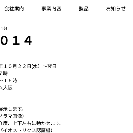
会社案内
事業内容
製品
お知らせ
 1分
０１４
年１０月２２日(水）～翌日
７時
０～１６時
ム大阪
展示します。
ノラマ画像）
０度、上下左右に動かせます。
バイオメトリクス認証機）