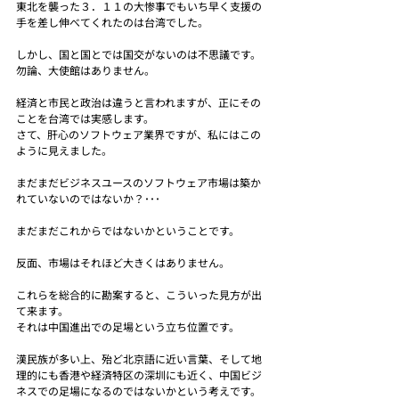
東北を襲った３．１１の大惨事でもいち早く支援の
手を差し伸べてくれたのは台湾でした。
しかし、国と国とでは国交がないのは不思議です。
勿論、大使館はありません。
経済と市民と政治は違うと言われますが、正にその
ことを台湾では実感します。
さて、肝心のソフトウェア業界ですが、私にはこの
ように見えました。
まだまだビジネスユースのソフトウェア市場は築か
れていないのではないか？･･･
まだまだこれからではないかということです。
反面、市場はそれほど大きくはありません。
これらを総合的に勘案すると、こういった見方が出
て来ます。
それは中国進出での足場という立ち位置です。
漢民族が多い上、殆ど北京語に近い言葉、そして地
理的にも香港や経済特区の深圳にも近く、中国ビジ
ネスでの足場になるのではないかという考えです。