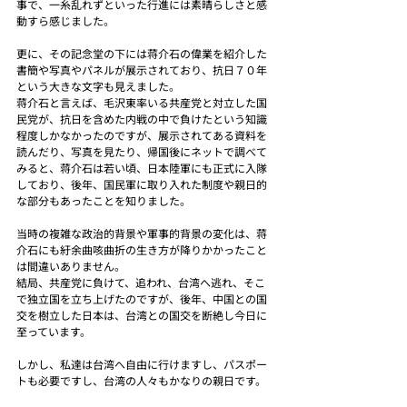
事で、一糸乱れずといった行進には素晴らしさと感
動すら感じました。
更に、その記念堂の下には蒋介石の偉業を紹介した
書簡や写真やパネルが展示されており、抗日７０年
という大きな文字も見えました。
蒋介石と言えば、毛沢東率いる共産党と対立した国
民党が、抗日を含めた内戦の中で負けたという知識
程度しかなかったのですが、展示されてある資料を
読んだり、写真を見たり、帰国後にネットで調べて
みると、蒋介石は若い頃、日本陸軍にも正式に入隊
しており、後年、国民軍に取り入れた制度や親日的
な部分もあったことを知りました。
当時の複雑な政治的背景や軍事的背景の変化は、蒋
介石にも紆余曲咳曲折の生き方が降りかかったこと
は間違いありません。
結局、共産党に負けて、追われ、台湾へ逃れ、そこ
で独立国を立ち上げたのですが、後年、中国との国
交を樹立した日本は、台湾との国交を断絶し今日に
至っています。
しかし、私達は台湾へ自由に行けますし、パスポー
トも必要ですし、台湾の人々もかなりの親日です。