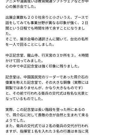
アニメや漫画或いは教育関連ソフトウェアなどが中
心の展示会でした。
出展企業数も２００社余りと小さいうえ、ブースで
話をしてみても事業分野が異なる印象が強く、２日
間という日程でも時間を持て余すことになりまし
た。
そこで、展示会場の通訳さんに聞いて、台北の名所
を一人で回ることにしました。
中正記念堂、龍山寺、行天宮の３か所を３，４時間
かけて回ってみました。
その中で中正記念堂は強く印象に残りました。
記念堂は、中国国民党のリーダーであった蒋介石の
偉業を称えた記念堂で、その大きな銅像（実際には
銅製ではありませんが、かなり大きなものです）
と、その前で行われる衛兵の交代式は有名な光景と
なっているものでした。
実際、この記念堂は長い階段を登った所にあるの
で、蒋介石に対して畏敬の念が自然と生まれて来る
ようでした。
また、衛兵の交代式では２名の衛兵の交代が行われ
ますが、指揮官１名を入れた３名の行進は本当に見