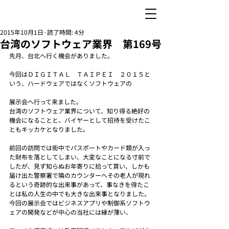
2015年10月1日
読了時間: 4分
台湾のソフトウェア業界 第169号
先月、台北へ行く機会がありました。
今回はＤＩＧＩＴＡＬ　ＴＡＩＰＥＩ　２０１５と
いう、ハードウェアではなくソフトウェアの
展示会へ行って来ました。
台湾のソフトウェア業界について、知り得る絶好の
機会になることと、バイヤーとして招待を受けたこ
ともキッカケとなりました。
前回の訪問では街中でパスポートやカード類が入っ
た財布を落としてしまい、大変なことになる寸前で
したが、見ず知らぬお年寄りに拾って貰い、しかも
届け出た警察署で隣のカウンターへその老人が現れ
るという奇跡的な出来事があって、事なきを得たこ
とは私の人生の中でも大きな出来事となりました。
今回の展示会ではビジネスアプリや制御系ソフトウ
ェアの開発などが中心の当社には縁が薄い、