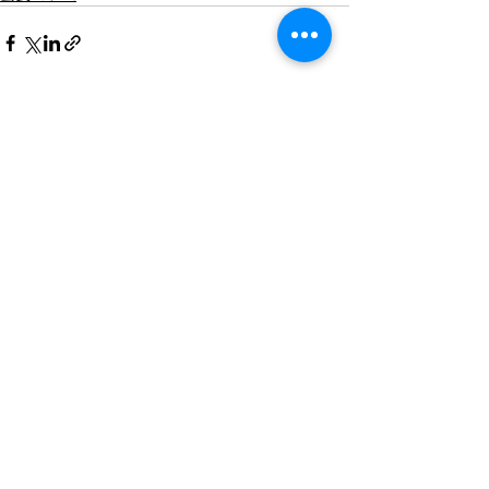
最新記事
すべて表示
歴史を読む 第298号
変わった学習法 