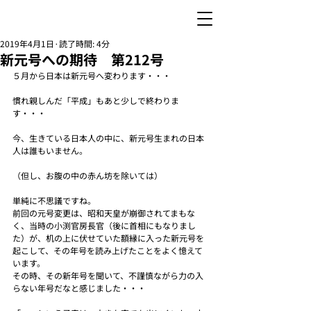
2019年4月1日
読了時間: 4分
新元号への期待 第212号
５月から日本は新元号へ変わります・・・
慣れ親しんだ「平成」もあと少しで終わりま
す・・・
今、生きている日本人の中に、新元号生まれの日本
人は誰もいません。
（但し、お腹の中の赤ん坊を除いては）
単純に不思議ですね。
前回の元号変更は、昭和天皇が崩御されてまもな
く、当時の小渕官房長官（後に首相にもなりまし
た）が、机の上に伏せていた額縁に入った新元号を
起こして、その年号を読み上げたことをよく憶えて
います。
その時、その新年号を聞いて、不謹慎ながら力の入
らない年号だなと感じました・・・