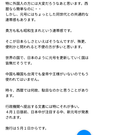
特に外国人の方には大変だろうなあと思います。西
暦なら簡単なのに・・
しかし、元号にはちょっとした同世代との共通的な
連帯感もあります。
貴方も私も昭和生まれという連帯感です。
そこが日本らしさといえばそうなんですが、殊更、
便利かと問われると不便の方が多いと思います。
世界の国で、日本のように元号を更新していく国は
皆無だそうです。
中国も韓国も台湾でも皇帝や王様がいないのでもう
使われてはいません。
時々、西暦では何故、駄目なのかと思うことがあり
ます。
行政機関へ提出する文書には特にそれが多い。
４月１日昼前、日本中が注目する中、新元号が発表
されます。
施行は５月１日からです。