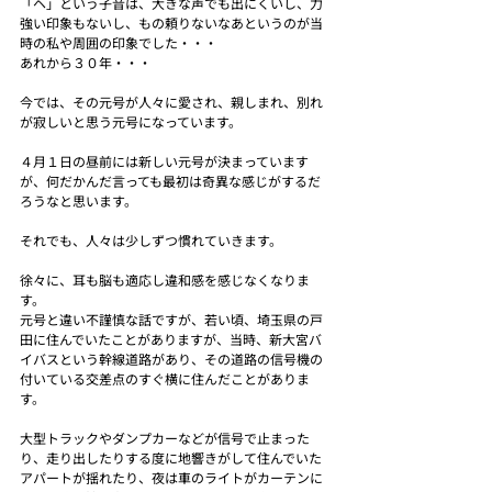
「ヘ」という子音は、大きな声でも出にくいし、力
強い印象もないし、もの頼りないなあというのが当
時の私や周囲の印象でした・・・
あれから３０年・・・
今では、その元号が人々に愛され、親しまれ、別れ
が寂しいと思う元号になっています。
４月１日の昼前には新しい元号が決まっています
が、何だかんだ言っても最初は奇異な感じがするだ
ろうなと思います。
それでも、人々は少しずつ慣れていきます。
徐々に、耳も脳も適応し違和感を感じなくなりま
す。
元号と違い不謹慎な話ですが、若い頃、埼玉県の戸
田に住んでいたことがありますが、当時、新大宮バ
イバスという幹線道路があり、その道路の信号機の
付いている交差点のすぐ横に住んだことがありま
す。
大型トラックやダンプカーなどが信号で止まった
り、走り出したりする度に地響きがして住んでいた
アパートが揺れたり、夜は車のライトがカーテンに