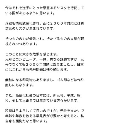
今はそれを逆手にとった悪意あるリスクを行使して
いる国があるるように思います。
兵器も情報武装化され、正に２０００年対応とは異
次元のリスクが生まれています。
持つものの力が優先され、持たざるものの立場が軽
視されつつあります。
このことに大きな危惧を感じます。
元号とコンピュータ、一見、異なる話題ですが、元
号でなくても２０００年問題はありましたし、日本
にはこれからも元号問題は残り続けます。
無駄になる印刷物もありますし、ゴム印などは作り
直しにもなります。
また、高齢化社会の日本には、新元号、平成、昭
和、そして大正までは生きている方々がいます。
和暦は日本らしくて良いのですが、元号をまたいで
年齢や年数を数える早見表が必要かと考えると、私
自身も面倒だなと思います。