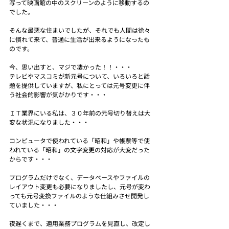
写って映画館の中のスクリーンのように移動するの
でした。
そんな最悪な住まいでしたが、それでも人間は徐々
に慣れて来て、普通に生活が出来るようになったも
のです。
今、思い出すと、マジで凄かった！！・・・
テレビやマスコミが新元号について、いろいろと話
題を提供していますが、私にとっては元号変更に伴
う社会的影響が気がかりです・・・
ＩＴ業界にいる私は、３０年前の元号切り替えは大
変な状況になりました・・・
コンピュータで使われている「昭和」や帳票等で使
われている「昭和」の文字変更の対応が大変だった
からです・・・
プログラムだけでなく、データベースやファイルの
レイアウト変更も必要になりましたし、元号が変わ
っても元号変換ファイルのような仕組みさせ開発し
ていました・・・
夜遅くまで、適用業務プログラムを見直し、改定し