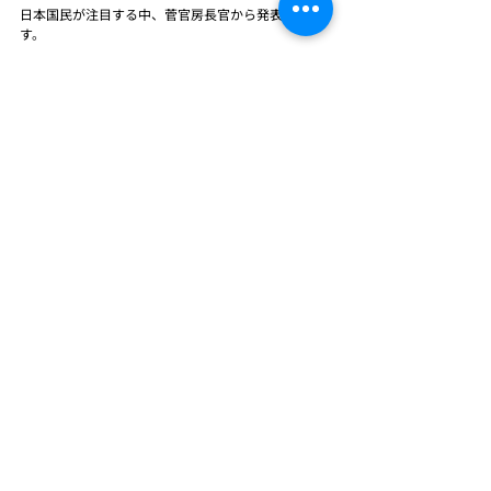
日本国民が注目する中、菅官房長官から発表されま
す。
期待と不安の混ざった時間軸の節目です・・・
その日は日本国中がその話題で持ちきりになること
でしょう。
会長コラム
最新記事
すべて表示