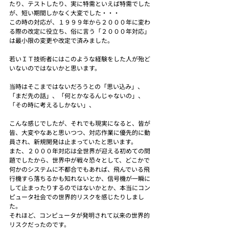
たり、テストしたり、実に特需といえば特需でした
が、短い期間しかなく大変でした・・・
この時の対応が、１９９９年から２０００年に変わ
る際の改定に役立ち、俗に言う「２０００年対応」
は最小限の変更や改定で済みました。
若いＩＴ技術者にはこのような経験をした人が殆ど
いないのではないかと思います。
当時はそこまではないだろうとの「思い込み」、
「まだ先の話」、「何とかなるんじゃないの」、
「その時に考えるしかない」、
こんな感じでしたが、それでも現実になると、皆が
皆、大変やなあと思いつつ、対応作業に優先的に動
員され、新規開発は止まっていたと思います。
また、２０００年対応は全世界が迎える初めての問
題でしたから、世界中が戦々恐々として、どこかで
何かのシステムに不都合でもあれば、飛んでいる飛
行機すら落ちるかも知れないとか、信号機が一瞬に
して止まったりするのではないかとか、本当にコン
ピュータ社会での世界的リスクを感じたりしまし
た。
それほど、コンピュータが発明されて以来の世界的
リスクだったのです。