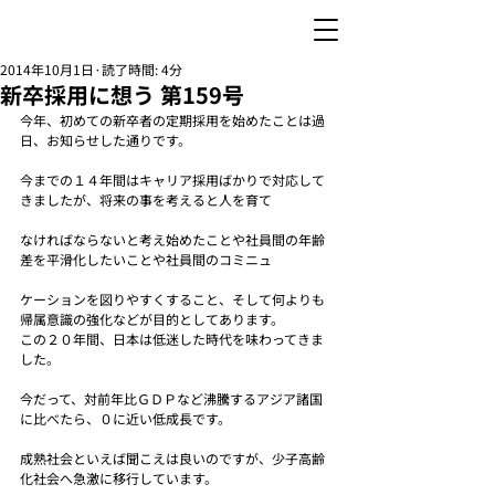
2014年10月1日
読了時間: 4分
新卒採用に想う 第159号
今年、初めての新卒者の定期採用を始めたことは過
日、お知らせした通りです。
今までの１４年間はキャリア採用ばかりで対応して
きましたが、将来の事を考えると人を育て
なければならないと考え始めたことや社員間の年齢
差を平滑化したいことや社員間のコミニュ
ケーションを図りやすくすること、そして何よりも
帰属意識の強化などが目的としてあります。
この２０年間、日本は低迷した時代を味わってきま
した。
今だって、対前年比ＧＤＰなど沸騰するアジア諸国
に比べたら、０に近い低成長です。
成熟社会といえば聞こえは良いのですが、少子高齢
化社会へ急激に移行しています。