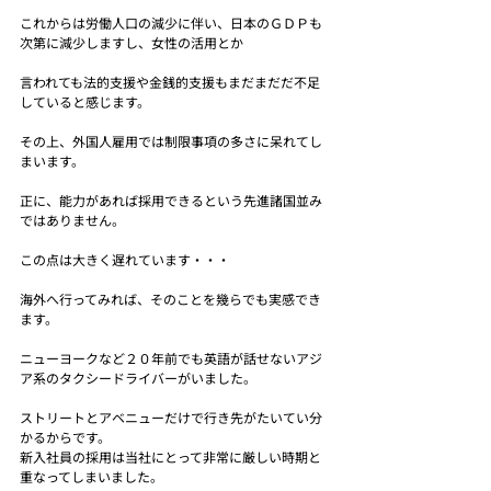
これからは労働人口の減少に伴い、日本のＧＤＰも
次第に減少しますし、女性の活用とか
言われても法的支援や金銭的支援もまだまだだ不足
していると感じます。
その上、外国人雇用では制限事項の多さに呆れてし
まいます。
正に、能力があれば採用できるという先進諸国並み
ではありません。
この点は大きく遅れています・・・
海外へ行ってみれば、そのことを幾らでも実感でき
ます。
ニューヨークなど２０年前でも英語が話せないアジ
ア系のタクシードライバーがいました。
ストリートとアベニューだけで行き先がたいてい分
かるからです。
新入社員の採用は当社にとって非常に厳しい時期と
重なってしまいました。