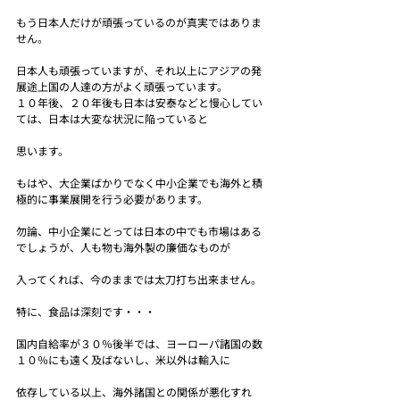
もう日本人だけが頑張っているのが真実ではありま
せん。
日本人も頑張っていますが、それ以上にアジアの発
展途上国の人達の方がよく頑張っています。
１０年後、２０年後も日本は安泰などと慢心してい
ては、日本は大変な状況に陥っていると
思います。
もはや、大企業ばかりでなく中小企業でも海外と積
極的に事業展開を行う必要があります。
勿論、中小企業にとっては日本の中でも市場はある
でしょうが、人も物も海外製の廉価なものが
入ってくれば、今のままでは太刀打ち出来ません。
特に、食品は深刻です・・・
国内自給率が３０％後半では、ヨーローパ諸国の数
１０％にも遠く及ばないし、米以外は輸入に
依存している以上、海外諸国との関係が悪化すれ