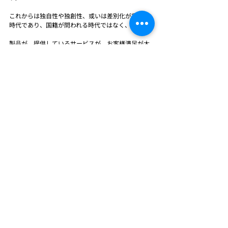
これからは独自性や独創性、或いは差別化が重要な
時代であり、国籍が問われる時代ではなく、
製品が、提供しているサービスが、お客様満足が大
事なのだと考えます。
就職シーズンも徐々に残り少なくなりましたが、最
後まで良い人材にめぐり合えるよう最後まで
頑張りたいと思います。
会長コラム
最新記事
すべて表示