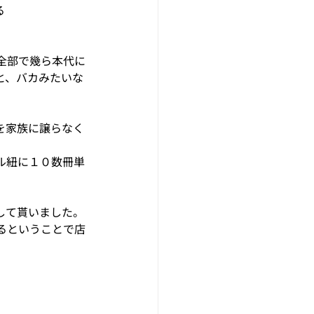
る
全部で幾ら本代に
と、バカみたいな
を家族に譲らなく
ル紐に１０数冊単
して貰いました。
るということで店