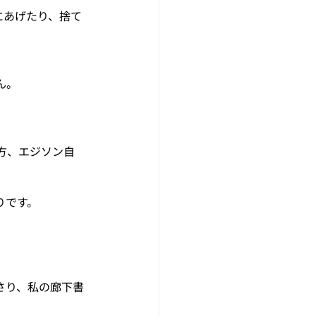
にあげたり、捨て
ん。
方、エジソン自
りです。
さり、私の廊下書