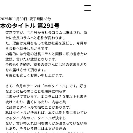
2025年11月30日
読了時間: 8分
本のタイトル 第291号
突然ですが、今月号から社長コラムは廃止され、新
たに会長コラムへと名称が変わりまし
た。理由は先月をもって私は社長を退任し、今月か
ら会長へ就任したからです。
内容的には今迄の社長コラムと同様に私の書きたい
放題、言いたい放題となります。
今後も引き続き、読者の皆さんには私の気ままぶり
をお届けさせて頂きます。
今後とも宜しくお願い申し上げます。
さて、今月のテーマは「本のタイトル」です。好き
なように私の思うことを順序に拘らず
に書かせて貰います。本コラムは２０年以上も書き
続けており、書くにあたり、内容と共
に品質とタイトルで悩むことがあります。
私はタイトルが決まれば、本文は割と楽に書いてい
けるタイプなので、タイトルが決まら
ない、言い換えれば何を書くかが決まっていない時
もあり、そういう時には本文が書き始