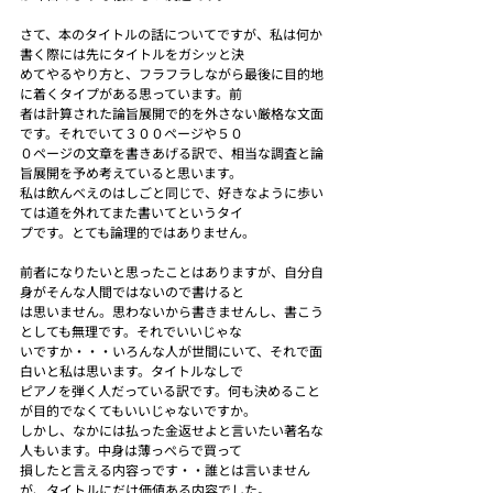
さて、本のタイトルの話についてですが、私は何か
書く際には先にタイトルをガシッと決
めてやるやり方と、フラフラしながら最後に目的地
に着くタイプがある思っています。前
者は計算された論旨展開で的を外さない厳格な文面
です。それでいて３００ページや５０
０ページの文章を書きあげる訳で、相当な調査と論
旨展開を予め考えていると思います。
私は飲んべえのはしごと同じで、好きなように歩い
ては道を外れてまた書いてというタイ
プです。とても論理的ではありません。
前者になりたいと思ったことはありますが、自分自
身がそんな人間ではないので書けると
は思いません。思わないから書きませんし、書こう
としても無理です。それでいいじゃな
いですか・・・いろんな人が世間にいて、それで面
白いと私は思います。タイトルなしで
ピアノを弾く人だっている訳です。何も決めること
が目的でなくてもいいじゃないですか。
しかし、なかには払った金返せよと言いたい著名な
人もいます。中身は薄っぺらで買って
損したと言える内容っです・・誰とは言いません
が、タイトルにだけ価値ある内容でした。