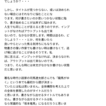
でしょうか？・・・
しかし、タイトルが見つからない、或いは決められ
ない場合にはそれなりに悩むことにな
ります。何が書きたいのか思いつかない状態に陥
り、書き始めることが出来ずに悩みます。
人生でも同じことが言えると思うのですが、インプ
ットがなければアウトプットも出て来
ないので、なかなか苦労します。時間は迫るわ、ど
うしよう？・・・とか、何を書いたら
良いやらといった焦る気持ちにもなります。
物書きの偉い作家でも書けない時は書けなくて、逃
げ場に逃げることがあるそうです。私
流に言えば、インプットがなければ、決まらなけれ
ば、アウトプットは出て来ないのです。
つまり、そんな時には本文がなかなか書けない状態
だと思います。
著名な時代小説家の司馬遼太郎さんでも「龍馬がゆ
く」という本でも最初から題が決まっ
ていたとは私は思いません。全体構想を考えた上で
の全体を表現したのがタイトルだろう
と思います。書きながら出せるタイトルでもありま
せん。書きながら出せるタイトルは私
なら常識的な「坂本竜馬」になるだろうと思いま