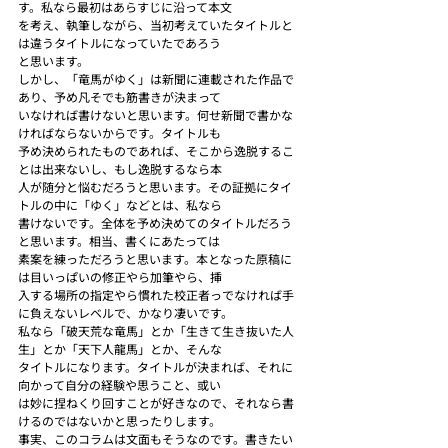
す。私なら最初はあらすじに沿って本文
を考え、執筆しながら、当初考えていたタイトルと
は違うタイトルになっていたであろう
と思います。
しかし、「竜馬がゆく」は新聞に連載された作品で
あり、予め凡そでも筋書きが決まって
いなければ書けないと思います。何せ新聞で書かな
ければならないからです。タイトルも
予め決められたものであれば、そこから逸脱するこ
とは出来ないし、もし逸脱するなら本
人が随分と悩むだろうと思います。その証拠にタイ
トルの中に「ゆく」などとは、私なら
書けないです。全体を予め決めてのタイトルだろう
と思います。相当、書くにあたっては
素案を練っただろうと思います。本となった原稿に
は目いっぱいの修正やら加筆やら、挿
入する場所の指定やら慣れた校正者っでなければ手
に負えないレベルで、かなり凄いです。
私なら「破天荒な竜馬」とか「生きて生き抜いた人
生」とか「天下人龍馬」とか、そんな
タイトルになります。タイトルが決まれば、それに
向かって自分の経験や思うこと、或い
は妙に捏ねくり回すことが好きなので、それなら書
けるのではないかと思ったりします。
事実、このコラムは文面もそうなのです。書きたい