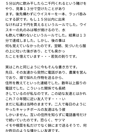
５分以内に飲み干したら二千円くれるという賭けを
やり、見事１３分で空けたことがあり
ます。後先構わずにウイスキーを一本、ラッパ呑み
にする訳です。もし１５分以内に出来
なければ２千円を貰えるというルールでした。ウイ
スキーの丸のみは喉が焼けるので、水
も飲んで構わないというルールでした。結果は１３
分で達成しました。しかし、後の事は
何も覚えていなかったのです。翌朝、気づいたら服
の上に吐いた後があり、とても臭かっ
たことを憶えています・・・若気の到りです。
実はこれと同じように今もそんな書き方です。
先日、その友達から突然に電話があり、農業を営ん
でおり、畑で採れた作物を送るから、
住所を教えてといった連絡でした。数年以上振りの
電話でした。こういった関係でも長続
きしているのが私なのです。この幼な友達とはかれ
これ７０年間に近い友人です・・・い
まだに私達は当時のままです。二人で毎日のように
やったキャッチボールの友達はもう彼
しかいません。互いの住所を知らずに電話番号だけ
で続いていたのです。恐らく、サツマ
イモや根菜を私だけでなく妹にまで送るそうで、何
か昨日のような懐かしい友達です。