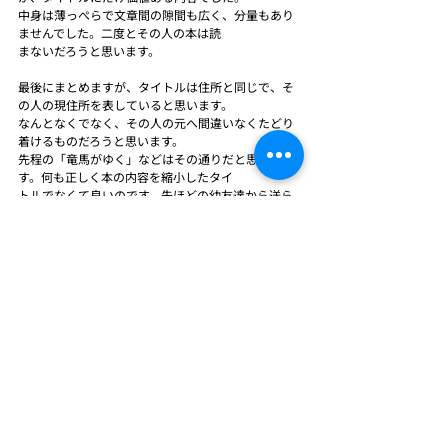
中身は薄っぺらで文章間の隙間も広く、分量もあり
ませんでした。二度とその人の本は読
まないだろうと思います。
最後にまとめますが、タイトルは住所と同じで、そ
の人の現住所を表していると思います。
なんとなくでなく、その人の元へ間違いなくたどり
着けるものだろうと思います。
先程の「竜馬がゆく」などはその通りだと思いま
す。何も正しく本の内容を縮小したタイ
トルでなくて良いのです。先ほどの幼友達から送ら
れて来るであろうサツマイモや根菜や
何か書き綴った短文こそがタイトルだろうと私は思
っています。
幼友達の恐らく、故郷の土も運んで来るでしょうか
ら、自宅の敷地に撒いておこうと思い
ます。今、思いつきましたが、著名な作家の書いた
本のタイトルはその人の土みたいなも
のだと思います。その人の足についた土なのです。
自分が歩いた軌跡が作品なんだだと思
います。私の幼友達からの届物は今でも届いていま
せん。いつ来るのか分からない届物だ
ろうと思います。こういう関係もいいもので
す・・・