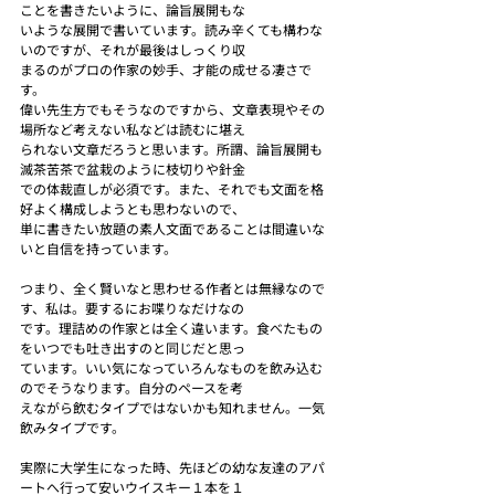
ことを書きたいように、論旨展開もな
いような展開で書いています。読み辛くても構わな
いのですが、それが最後はしっくり収
まるのがプロの作家の妙手、才能の成せる凄さで
す。
偉い先生方でもそうなのですから、文章表現やその
場所など考えない私などは読むに堪え
られない文章だろうと思います。所謂、論旨展開も
滅茶苦茶で盆栽のように枝切りや針金
での体裁直しが必須です。また、それでも文面を格
好よく構成しようとも思わないので、
単に書きたい放題の素人文面であることは間違いな
いと自信を持っています。
つまり、全く賢いなと思わせる作者とは無縁なので
す、私は。要するにお喋りなだけなの
です。理詰めの作家とは全く違います。食べたもの
をいつでも吐き出すのと同じだと思っ
ています。いい気になっていろんなものを飲み込む
のでそうなります。自分のペースを考
えながら飲むタイプではないかも知れません。一気
飲みタイプです。
実際に大学生になった時、先ほどの幼な友達のアパ
ートへ行って安いウイスキー１本を１