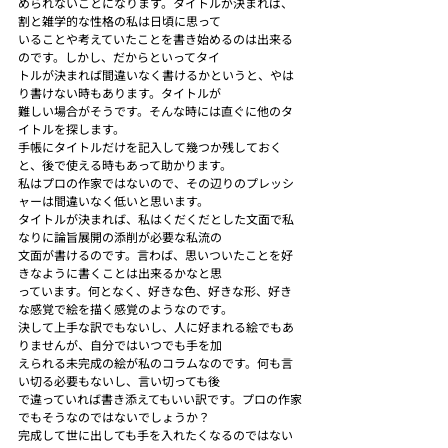
められないことになります。タイトルが決まれば、
割と雑学的な性格の私は日頃に思って
いることや考えていたことを書き始めるのは出来る
のです。しかし、だからといってタイ
トルが決まれば間違いなく書けるかというと、やは
り書けない時もあります。タイトルが
難しい場合がそうです。そんな時には直ぐに他のタ
イトルを探します。
手帳にタイトルだけを記入して幾つか残しておく
と、後で使える時もあって助かります。
私はプロの作家ではないので、その辺りのプレッシ
ャーは間違いなく低いと思います。
タイトルが決まれば、私はくだくだとした文面で私
なりに論旨展開の添削が必要な私流の
文面が書けるのです。言わば、思いついたことを好
きなように書くことは出来るかなと思
っています。何となく、好きな色、好きな形、好き
な感覚で絵を描く感覚のようなのです。
決して上手な訳でもないし、人に好まれる絵でもあ
りませんが、自分ではいつでも手を加
えられる未完成の絵が私のコラムなのです。何も言
い切る必要もないし、言い切っても後
で違っていれば書き添えてもいい訳です。プロの作家
でもそうなのではないでしょうか？
完成して世に出しても手を入れたくなるのではない