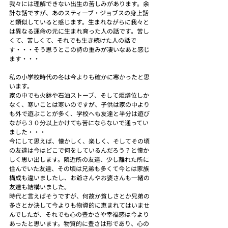
我々には理解できない出生の苦しみがあります。余
計な話ですが、あのスティーブ・ジョブスの身上話
と類似していると感じます。生まれながらに我々と
は異なる運命の元に生まれ育った人の話です。苦し
くて、苦しくて、それでも生き続けた人の話で
す・・・そう思うとこの詩の重みが凄いなあと感じ
ます・・・
私の小学校時代の冬は今よりも確かに寒かったと思
います。
家の中でも火鉢や石油ストーブ、そして炬燵位しか
なく、寒いことは寒いのですが、子供は家の中より
も外で遊ぶことが多く、学校へも友達と半分は遊び
ながら３０分以上かけても苦にならないで通ってい
ました・・・
今にして思えば、懐かしく、楽しく、そしてその頃
の友達は今はどこで何をしているんだろう？と懐か
しく思い出します。隣近所の友達、少し離れた所に
住んでいた友達、その頃は兄弟も多くて今とは家族
構成も違いましたし、お爺さんやお婆さんも一緒の
友達も結構いました。
時代と言えばそうですが、何故か貧しさとか兄弟の
多さとか決して今よりも物資的に恵まれてはいませ
んでしたが、それでも心の豊かさや幸福感は今より
あったと思います。物質的に豊さは形であり、心の