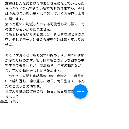
友達はどんなおじさんやおばさんになっているんだ
ろうか？と会ってみたい気持ちもありますが、それ
はそれで良い思い出として残しておく方が良いよう
に思います。
会うと互いに幻滅したりする可能性もある訳で、今
のままが良いかも知れません。
今も変わらないものと言えば、真っ青な空と夜の星
空、そしてデーンと構える桜島だけは昔と変わりま
せん。
あと２ケ月ほどで冬も変わり始めます。徐々に季節
が変わり始めます。もう何年もこのような四季の中
で生きて来ましたが、春夏秋冬、自然の動きなが
ら、花々や動物たちも動き始めます。
こうやって人間も自然界の中の生き物として歳月の
中で繰り返し、繰り返し、毎日、毎日生きているん
だなと思うこの頃です。
皆さんも健康に留意され、毎日、毎日を生きて行き
ましょう
会長コラム