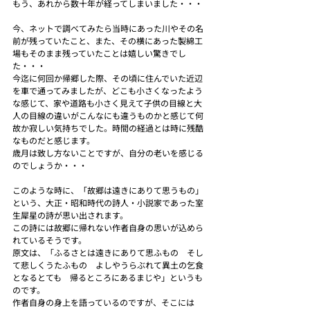
もう、あれから数十年が経ってしまいました・・・
今、ネットで調べてみたら当時にあった川やその名
前が残っていたこと、また、その横にあった製綿工
場もそのまま残っていたことは嬉しい驚きでし
た・・・
今迄に何回か帰郷した際、その頃に住んでいた近辺
を車で通ってみましたが、どこも小さくなったよう
な感じて、家や道路も小さく見えて子供の目線と大
人の目線の違いがこんなにも違うものかと感じて何
故か寂しい気持ちでした。時間の経過とは時に残酷
なものだと感じます。
歳月は致し方ないことですが、自分の老いを感じる
のでしょうか・・・
このような時に、「故郷は遠きにありて思うもの」
という、大正・昭和時代の詩人・小説家であった室
生犀星の詩が思い出されます。
この詩には故郷に帰れない作者自身の思いが込めら
れているそうです。
原文は、「ふるさとは遠きにありて思ふもの　そし
て悲しくうたふもの　よしやうらぶれて異土の乞食
となるとても　帰るところにあるまじや」というも
のです。
作者自身の身上を語っているのですが、そこには