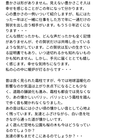
豊かさは形がありません。見えない豊かさこそ人は
幸せを感じることがこの年になって分かります。
心の豊かさの一例いついて紹介しますが、私にはた
った一年ほど一緒に仕事をした方で年に一通だけの
賀状を出し合う相手がいます。もう５０年近くにな
ります・・・
どんな顔だったかも、どんな声だったかも全く記憶
がありませんが、その賀状だけは共鳴し合っている
ような気がしています。この賀状は互いの生きてい
る証明書でもあり、いつ途切れるかも知れないもの
かも知れません。しかし、手元に届くととても嬉し
く感じます。幸せな気持ちになります。
私の心の中に暖炉が灯るからです・・・
昔は良く見られた霜柱ですが、今では地球温暖化の
影響なのか気温は上がり氷点下になることも少な
く、道路の舗装化も進み、霜柱も都会では見なくな
り、あの懐かしいバリッ、バリッという霜柱を踏ん
で歩く音も聞かれなくなりました。
あの音は私には小さい頃の懐かしい音として心地よ
く残っています。友達とふざけながら、白い息を吐
きながら通った道が懐かしいです。
よく遊んだ空地も公園も桜の木も今はどうなってい
るのでしょうか？
友達の家もまだそこにあるのでしょうか？・・