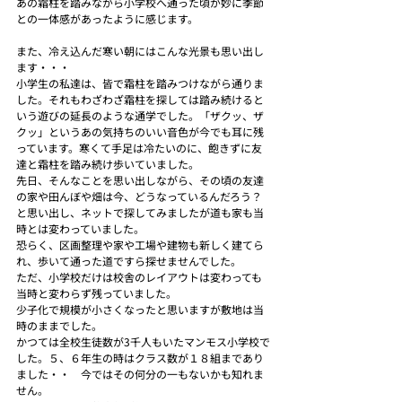
あの霜柱を踏みながら小学校へ通った頃が妙に季節
との一体感があったように感じます。
また、冷え込んだ寒い朝にはこんな光景も思い出し
ます・・・
小学生の私達は、皆で霜柱を踏みつけながら通りま
した。それもわざわざ霜柱を探しては踏み続けると
いう遊びの延長のような通学でした。「ザクッ、ザ
クッ」というあの気持ちのいい音色が今でも耳に残
っています。寒くて手足は冷たいのに、飽きずに友
達と霜柱を踏み続け歩いていました。
先日、そんなことを思い出しながら、その頃の友達
の家や田んぼや畑は今、どうなっているんだろう？
と思い出し、ネットで探してみましたが道も家も当
時とは変わっていました。
恐らく、区画整理や家や工場や建物も新しく建てら
れ、歩いて通った道ですら探せませんでした。
ただ、小学校だけは校舎のレイアウトは変わっても
当時と変わらず残っていました。
少子化で規模が小さくなったと思いますが敷地は当
時のままでした。
かつては全校生徒数が3千人もいたマンモス小学校で
した。５、６年生の時はクラス数が１８組まであり
ました・・　今ではその何分の一もないかも知れま
せん。