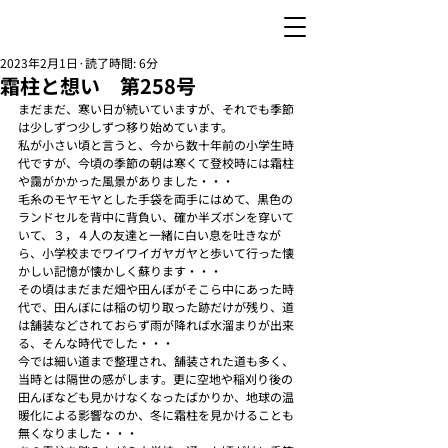
2023年2月1日
読了時間: 6分
霜柱と想い 第258号
まだまだ、寒い日が続いていますが、それでも季節
は少しずつ少しずつ移り始めています。
私が小さい頃と言うと、今から数十年前の小学生時
代ですが、今頃の季節の朝は寒くて登校時には霜柱
や靄がかかった風景がありました・・・
毛糸のモヤモヤとした手袋を両手にはめて、黒色の
ランドセルを背中に背負い、確か半ズボンを穿いて
いて、３，４人の友達と一緒に白い息を吐きなが
ら、小学校までワイワイガヤガヤと歩いて行った懐
かしい記憶が懐かしく蘇ります・・・
その頃はまだまだ畑や田んぼがそこら中にあった時
代で、田んぼには稲の切り取った跡だけが残り、道
は舗装などされておらず雨が降れば水溜まりが出来
る、そんな時代でした・・・
今では細い道まで整理され、舗装された道も多く、
当時とは隔世の感がします。更に空地や稲刈り後の
田んぼなども見かけなくなったばかりか、地球の温
暖化による影響なのか、冬に霜柱を見かけることも
無くなりました・・・