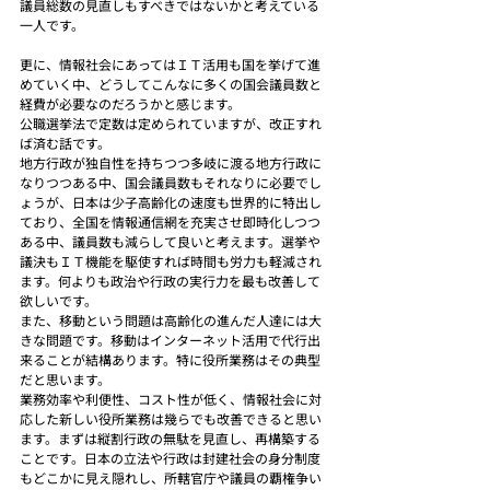
議員総数の見直しもすべきではないかと考えている
一人です。
更に、情報社会にあってはＩＴ活用も国を挙げて進
めていく中、どうしてこんなに多くの国会議員数と
経費が必要なのだろうかと感じます。
公職選挙法で定数は定められていますが、改正すれ
ば済む話です。
地方行政が独自性を持ちつつ多岐に渡る地方行政に
なりつつある中、国会議員数もそれなりに必要でし
ょうが、日本は少子高齢化の速度も世界的に特出し
ており、全国を情報通信網を充実させ即時化しつつ
ある中、議員数も減らして良いと考えます。選挙や
議決もＩＴ機能を駆使すれば時間も労力も軽減され
ます。何よりも政治や行政の実行力を最も改善して
欲しいです。
また、移動という問題は高齢化の進んだ人達には大
きな問題です。移動はインターネット活用で代行出
来ることが結構あります。特に役所業務はその典型
だと思います。
業務効率や利便性、コスト性が低く、情報社会に対
応した新しい役所業務は幾らでも改善できると思い
ます。まずは縦割行政の無駄を見直し、再構築する
ことです。日本の立法や行政は封建社会の身分制度
もどこかに見え隠れし、所轄官庁や議員の覇権争い