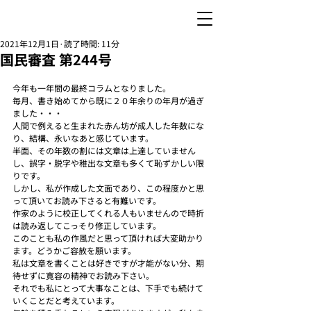
2021年12月1日
読了時間: 11分
国民審査 第244号
今年も一年間の最終コラムとなりました。
毎月、書き始めてから既に２０年余りの年月が過ぎ
ました・・・
人間で例えると生まれた赤ん坊が成人した年数にな
り、結構、永いなあと感じています。
半面、その年数の割には文章は上達していません
し、誤字・脱字や稚出な文章も多くて恥ずかしい限
りです。
しかし、私が作成した文面であり、この程度かと思
って頂いてお読み下さると有難いです。
作家のように校正してくれる人もいませんので時折
は読み返してこっそり修正しています。
このことも私の作風だと思って頂ければ大変助かり
ます。どうかご容赦を願います。
私は文章を書くことは好きですが才能がない分、期
待せずに寛容の精神でお読み下さい。
それでも私にとって大事なことは、下手でも続けて
いくことだと考えています。