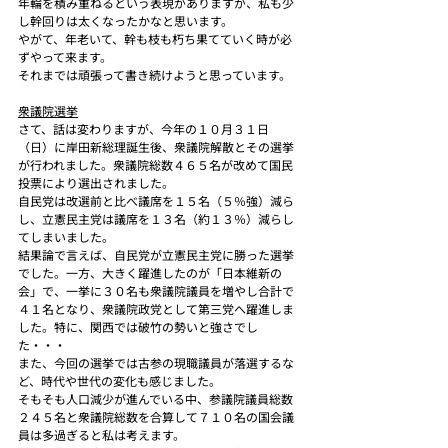
年輪を積み重ねるという表現がありますが、私も少
し幹回りは太くなったかなと思います。
やがて、年老いて、幹も枝も朽ち果てていく時が必
ずやって来ます。
それまでは頑張って書き続けようと思っています。
衆議院選挙
さて、話は変わりますが、今年の１０月３１日
（日）に岸田新総理誕生後、衆議院解散とその選挙
が行われました。衆議院総数４６５名が改めて国民
投票により選出されました。
自民党は改選前と比べ議席を１５名（５％強）減ら
し、立憲民主党は議席を１３名（約１３％）減らし
てしまいました。
結果論で言えば、自民党が立憲民主党に勝った選挙
でした。一方、大きく躍進したのが「日本維新の
会」で、一挙に３０名も衆議院議員を増やし合計で
４１名となり、衆議院政党として第三党へ躍進しま
した。特に、関西では破竹の勢いと強さでし
た・・・
また、今回の選挙では古参の現職議員が落選するな
ど、時代や世代の変化も感じました。
そもそも人口減少が進んでいる中、参議院議員総数
２４５名と衆議院総数を合算して７１０名の国会議
員は多過ぎると私は考えます。