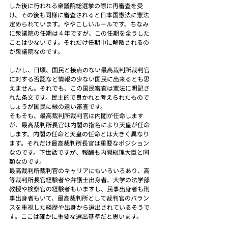
した後に行われる衆議院総選挙の際に再審査を受
け、その後も同様に審査されると日本国憲法に憲法
定められています。ややこしいルールです。ちなみ
に衆議院の任期は４年ですが、この任期を全うした
ことは少ないです。それだけ任期中に解散されるの
が衆議院なのです。
しかし、日頃、国民と接点のない最高裁判所裁判官
に対する否認など情報の少ない国民に出来るとも思
えません。それでも、この国民審査は憲法に明記さ
れた条文です。民主的で良かれと考えられたもので
しょうが国民に縁の遠い審査です。
そもそも、最高裁判所裁判官は内閣が任命します
が、最高裁判所長官は内閣の指名により天皇が任命
します。内閣の任命と天皇の任命とは大きく異なり
ます。それだけ最高裁判所長官は重要なポジション
なのです。下世話ですが、報酬も内閣総理大臣と同
額なのです。
最高裁判所裁判官のキャリアにもいろいろあり、高
等裁判所長官経験者や弁護士出身者、大学の法学部
教授や検察官の経験者もいますし、民事出身者も刑
事出身者もいて、最高裁判所として裁判官のバラン
スを重視した経歴や出身から選出されているそうで
す。ここは確かに重要な選出基準だと思います。