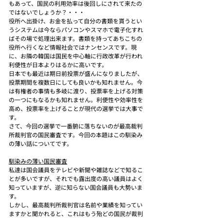
もあって、国民の利用効率は後回しにされて来たの
ではないでしょうか？・・・
役所へ出掛け、お金を払って自分の書類を貰うとい
うシステムは今ならパソコンやスマホで電子化すれ
ばその場で処理出来ます。書類を持ってあちこちの
役所へ行くなど情報社会ではナンセンスです。現
に、お隣の韓国は国民を中心軸に行政改革が行われ
利便性が日本よりはるかに高いです。
日本でも最近は期日前投票が盛んになりましたが、
投票期間を複数日にしても良いかも知れません。今
は有権者の事情も多岐に渡り、投票率を上げる対策
の一つにもなるかも知れません。利便性や効率性を
高め、投票率を上げることが現代の選挙では大事で
す。
さて、今回の選挙で一番腑に落ちないのが最高裁判
所裁判官の国民審査です。今回の本題はこの馴染み
の薄い話についてです。
馴染みの薄い国民審査
私達は国会議員をテレビや新聞や雑誌などで知るこ
とが多いですが、それでも露出度の高い議員はよく
知っていますが、逆に知らない国会議員も大勢いま
す。
しかし、最高裁判所裁判官は名前や業績を知ってい
ますかと聞かれると、これはもう殆どの国民が裁判