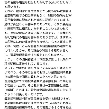
官の名前も略歴も担当した裁判すら分かりはしない
と思います。
それに、裁判官に任命されてから間もない裁判官は
最高裁判所での担当事例もなく、略歴や趣味などが
国民審査用に配布された資料に記載されています。
趣味が山登りとか書かれてあっても、それが最高裁
判所裁判官に相応しいか判断しなさいと言われて
も、適切な資料とは言い難いものです。下級裁判所
裁判官時代の略歴も書かれてありますが、まず素人
の私達には何の事か分かりません。もっと正直に言
えば、何故、こんな審査が衆議院解散後の選挙の際
に行われるのか、その理由や背景すら知りません
し、選挙管理委員会すら教えてもくれません。
しかし、この国民審査は日本国憲法第七十九条第二
項で明確に定められているのです。
恐らく、戦後の日本を民政化するにあたり憲法を急
いで作り、その中に世界でも珍しい最高裁判所裁判
官の罷免権を国民に委ねたのだろうと思います。
国民審査にて有効投票者数の過半数を持って裁判官
が否認された時、その裁判官は一定期間後に罷免
（解職）されます。罷免は衆議院選挙結果の告知日
から３０日後となっています。
最高裁判所裁判官が国民審査を受ける時期ですが、
最高裁判所裁判官に任命されてから初めて行われる
衆議院議員総選挙時と、その審査から１０年を経過