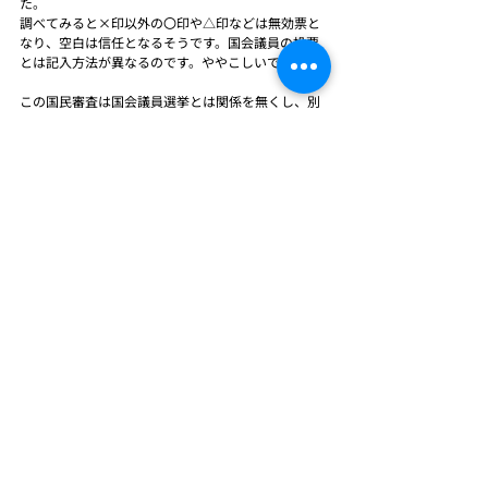
た。
調べてみると×印以外の〇印や△印などは無効票と
なり、空白は信任となるそうです。国会議員の投票
とは記入方法が異なるのです。ややこしいですね。
この国民審査は国会議員選挙とは関係を無くし、別
の時期に独自の国民審査を行う方が分かりやすいし
意味もあると思います。
こういったことが影響しているのか分かりません
が、日本国憲法が施行されてから最高裁判所裁判官
が罷免されたことは一度もありません。切り離した
方が審査結果も変わると思います。
最後に
本コラムでは衆議院総選挙後に行われる、最高裁判
所裁判官の国民審査の話を中心に日本国憲法に関し
た話も紹介しました。
現実社会は政治や戦争や世論や諸外国との関係など
により、改正されていくことが一般的なのでしょう
が、日本国憲法は施行以来、一度も改正されたこと
がありません。
企業にも社是や経営理念というものがあり、決して
変えてはならない不変のものとは私は考えていませ
ん。時代も変われば事業のあり方や考え方も変わる