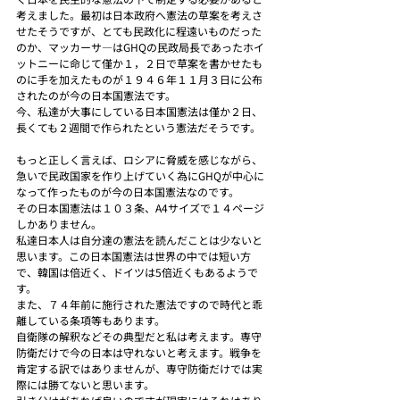
考えました。最初は日本政府へ憲法の草案を考えさ
せたそうですが、とても民政化に程遠いものだった
のか、マッカーサ―はGHQの民政局長であったホイ
ットニーに命じて僅か１，２日で草案を書かせたも
のに手を加えたものが１９４６年１１月３日に公布
されたのが今の日本国憲法です。
今、私達が大事にしている日本国憲法は僅か２日、
長くても２週間で作られたという憲法だそうです。
もっと正しく言えば、ロシアに脅威を感じながら、
急いで民政国家を作り上げていく為にGHQが中心に
なって作ったものが今の日本国憲法なのです。
その日本国憲法は１０３条、A4サイズで１４ページ
しかありません。
私達日本人は自分達の憲法を読んだことは少ないと
思います。この日本国憲法は世界の中では短い方
で、韓国は倍近く、ドイツは5倍近くもあるようで
す。
また、７４年前に施行された憲法ですので時代と乖
離している条項等もあります。
自衛隊の解釈などその典型だと私は考えます。専守
防衛だけで今の日本は守れないと考えます。戦争を
肯定する訳ではありませんが、専守防衛だけでは実
際には勝てないと思います。