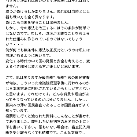
引き分けがあれば良いのですが現実にはそれはあり
ません。
勝つか負けるしかありません。現代戦は当時とは兵
器も戦い方も全く異なります。
負けたら自国を守ることは出来ません。
しかし、今の憲法を改正するにはその条件が簡単で
はないのです。むしろ、改正が困難なことを考えら
れた仕組みに作られているのではないでしょう
か？・・・
何が何でも無条件に憲法改正反対というのは私には
無理があるように思います。
変化する時代の中で国の発展と安全を考えると、変
えるべき部分は変える方が正しいと思います。
さて、話は戻りますが最高裁判所裁判官の国民審査
が何故、こういった衆議院総選挙後に行われるのか
は日本国憲法に明記されているからとしか言えない
と思います。それだけです。どんな背景や理由があ
ってそうなっているのかは分かりません。しかし、
馴染みの薄い国民審査であることは国民自身がよく
知っています。
投票所に行くと渡された資料にこんなことが書かれ
てありました。罷免したい裁判官のみ名前の上に×
印を書いて下さい。誰もいない場合は、審査記入用
紙を受け取らなくても結構です。こんな文意でし