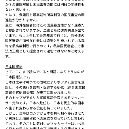
か？衆議院解散と国民審査の間には別段の関連性も
ないと思います。
やはり、衆議院と最高裁判所裁判官の国民審査の関
連性が分かりません。
更に、海外在住者にはこの国民審査権がなく違憲だ
と提訴されていますが、二審ともに違憲判決が出て
います。もし上告して最高裁まで行くと、自分達の
国民審査が海外在住者には違憲と判断されている裁
判を最高裁判所で行うのです。私は国民審査こそ憲
法改正案として提出されて適切ではないかと考えま
す。
日本国憲法
さて、ここまで読んでいると問題になりそうなのが
日本国憲法です。
日本は太平洋戦争での敗戦によりポツダム宣言を受
諾し、その執行を監視・促進するGHQ（連合国軍最
高司令官総司令部）が東京に置かれました。
そのトップがアメリカ軍最高司令官であるマッカー
サー元帥です。日本へ赴任し、日本を民主的な国家
へ生まれ変わらせる役割を持っていました。
しかし、当時はロシアが日本を共和制へ移行させた
い思惑と北海道占領への思惑を持っていたと言われ
ており、そのことに気付いたマッカーサーはいち早
く日本を民主的な憲法の下で制定する必要があると