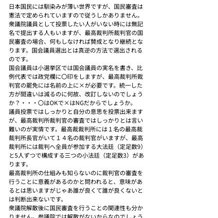
日本国民には馴染みが薄い世界ですが、国民審査は
憲法で定められていますので従うしかありません。
衆議院議員として投票したい人がいない時には無記
名で提出する人もいますが、最高裁判所裁判官の国
民審査の場合、何もしなければ賛成となり継続とな
ります。国会議員選出とは真逆の方法で選出される
のです。
国会議員は小選挙区では国会議員の実名を書き、比
例代表では政党欄に〇印をしますが、最高裁判所裁
判官の罷免には名前の上に×が必要です。統一した
方が間違いは減るのに何故、改訂しないのでしょう
か？・・・〇はOKで×はNGだからでしょうか。
議員投票ではしっかりと自分の意思を投票出来ます
が、最高裁判所裁判官の審査ではしっかりとは言い
難いのが実情です。最高裁裁判所には１名の最高裁
裁判所長官がいて１４名の裁判官がいますが、最高
裁判所には裁判へ全員が参加する大法廷（定足数9）
と5人ずつで構成する三つの小法廷（定足数3）があ
ります。
最高裁判所の仕組みも知らないのに裁判官の審査を
行うことに意義があるのかと問われると、意味があ
るとは思いますがじゃあ誰が良くて誰が良くないと
は判断出来ないです。
衆議院解散後に国民審査を行うことの関連性も分か
りません。参議院では解散がないからなのでしょう