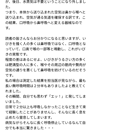
が、後日、水蒸気は不要ということになり外しまし
た。
つまり、本体から送り込まれた空気は鼻から喉へと
送り込まれ、空気が通る気道を確保する訳です。こ
の結果、口呼吸から鼻呼吸へと変える器械なので
す。
読者の皆さんならお分かりになると思いますが、い
びきを掻く人の多くは鼻呼吸ではなく、口呼吸とな
っていて、口奥で喉の一部等と鳴動し、これがいび
きの実態です。
程度の差はあるにせよ、いびきがうるさい方の多く
は肥満型の人に多く、喉やその周辺の筋肉や贅肉が
空気の通りを悪くして鼻呼吸を妨げているのだそう
です。
私の場合は測定した結果を担当医が見ながら、最も
長い無呼吸時間は２分半もありましたよと教えてく
れました。
その瞬間、自分でも思わず「エッ！」と発してしま
いました。
日常で２分以上も呼吸しなかったことなど生きて来
て経験したことがありませんし、そんなに長く息を
止めたら窒息してしまいます。
病気ながらそんなに長く呼吸停止しているなんて自
分でも本当に驚きました・・・