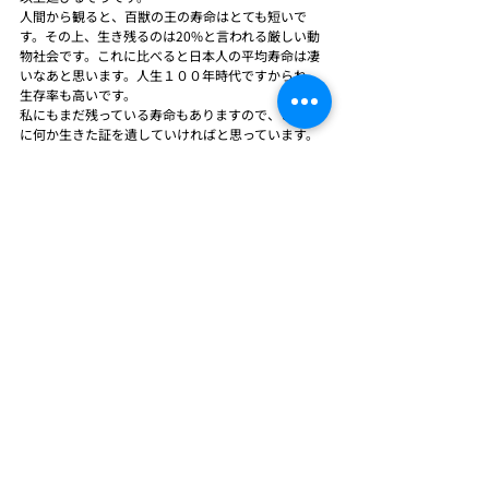
人間から観ると、百獣の王の寿命はとても短いで
す。その上、生き残るのは20%と言われる厳しい動
物社会です。これに比べると日本人の平均寿命は凄
いなあと思います。人生１００年時代ですからね。
生存率も高いです。
私にもまだ残っている寿命もありますので、この世
に何か生きた証を遺していければと思っています。
自分の寿命を考える、感じる、そんな年齢になった
のかと感じます・・・
自分の生きざまを出来る範囲で書き残しておきたい
とも思うようになりました。
生まれた時から長い間、この体は動いて来たのです
から、亡くなった両親には素直に感謝したいと思い
ます。そして、最後までしっかりと生きようと思い
ます。
タグ：
社長コラム
コロナ
人生
病気
食生活
会長コラム