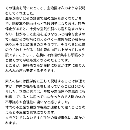
その理由を聞いたところ、主治医は次のような説明
をしてくれました。
血圧が高いとその影響で脳の血圧も高くなりがち
で、脳梗塞や脳血栓など危険因子になります。呼吸
停止があると、十分な空気が脳へも送り込まれなく
なり、脳がもっと血液を送りなさいと指令を出すの
で心臓はその指令に応えるべく一生懸命に心臓から
送り出そうと頑張るのだそうです。そうなると心臓
の心拍数も上がるし脳血管の血圧も上がってしまう
訳です。こうして、心臓には負担が集中し頑張ろう
と働くので呼吸も荒くなるのだそうです。
ところが、鼻呼吸なら定量的に空気が体内に取り入
れられ血圧も安定するそうです。
素人の私には医学的に正しく説明することは無理で
すが、体内の機能も影響し合っていることは分かり
ました。正直に言えば、呼吸が高血圧や高脂血にも
影響しているとは思っていなかったので人間の体の
不思議さや合理性に凄いなと感じました。
体内の不思議な臓器や機能が連動して働くことを考
えると不思議な感覚になります。
人間だけではないですが生物の機能進化には驚かさ
れます。