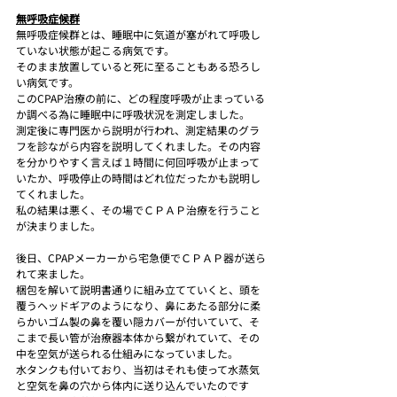
無呼吸症候群
無呼吸症候群とは、睡眠中に気道が塞がれて呼吸し
ていない状態が起こる病気です。
そのまま放置していると死に至ることもある恐ろし
い病気です。
このCPAP治療の前に、どの程度呼吸が止まっている
か調べる為に睡眠中に呼吸状況を測定しました。
測定後に専門医から説明が行われ、測定結果のグラ
フを診ながら内容を説明してくれました。その内容
を分かりやすく言えば１時間に何回呼吸が止まって
いたか、呼吸停止の時間はどれ位だったかも説明し
てくれました。
私の結果は悪く、その場でＣＰＡＰ治療を行うこと
が決まりました。
後日、CPAPメーカーから宅急便でＣＰＡＰ器が送ら
れて来ました。
梱包を解いて説明書通りに組み立てていくと、頭を
覆うヘッドギアのようになり、鼻にあたる部分に柔
らかいゴム製の鼻を覆い隠カバーが付いていて、そ
こまで長い管が治療器本体から繋がれていて、その
中を空気が送られる仕組みになっていました。
水タンクも付いており、当初はそれも使って水蒸気
と空気を鼻の穴から体内に送り込んでいたのです