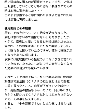
若い頃は水に潜るのが得意だったのですが、２分以
上も息をしないことなどあり得ない長さなのでその
時は本当に驚きました・・・
このまま放置すると命に関わりますよと言われた時
には流石に実感しました。
使用開始とその結果
早速、その夜からＣＰＡＰ治療が始まりました。
最初は慣れないので寝付けない日もありましたが、
やがて、家族にも聞いてみると昨晩は静かだったと
言われ、その効果は凄いものだなと実感しました。
よく眠れると聞いていたのですが、確かに睡眠が深
くなったように感じます。
家族には動物園にいる猛獣のようないびきと言われ
ていたので、たったこれだけでその音が少なくなっ
た効果には自分でも驚いています。
それから１ケ月以上経ってから持病の高血圧症の定
期健診で主治医（ＣＰＡＰの担当医とは別の医者）
に診て貰ったところ、血圧が下がっていたばかり
か、高脂血症の数値も下がっていて、何かありまし
たか？と聞かれてＣＰＡＰ以外には心当たりがない
ので、その事を伝えました。
すると、「その影響ですね」と主治医には言われま
した。