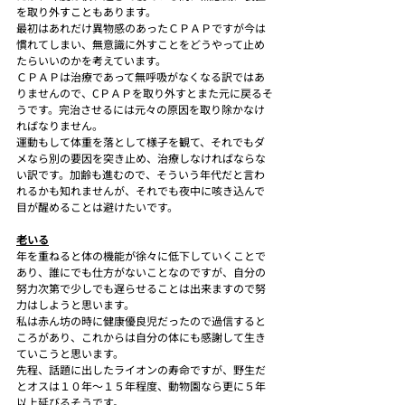
を取り外すこともあります。
最初はあれだけ異物感のあったＣＰＡＰですが今は
慣れてしまい、無意識に外すことをどうやって止め
たらいいのかを考えています。
ＣＰＡＰは治療であって無呼吸がなくなる訳ではあ
りませんので、CＰＡＰを取り外すとまた元に戻るそ
うです。完治させるには元々の原因を取り除かなけ
ればなりません。
運動もして体重を落として様子を観て、それでもダ
メなら別の要因を突き止め、治療しなければならな
い訳です。加齢も進むので、そういう年代だと言わ
れるかも知れませんが、それでも夜中に咳き込んで
目が醒めることは避けたいです。
老いる
年を重ねると体の機能が徐々に低下していくことで
あり、誰にでも仕方がないことなのですが、自分の
努力次第で少しでも遅らせることは出来ますので努
力はしようと思います。
私は赤ん坊の時に健康優良児だったので過信すると
ころがあり、これからは自分の体にも感謝して生き
ていこうと思います。
先程、話題に出したライオンの寿命ですが、野生だ
とオスは１０年～１５年程度、動物園なら更に５年
以上延びるそうです。