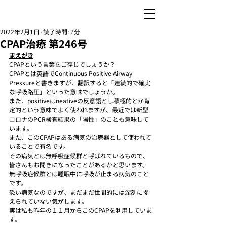
2022年2月1日
読了時間: 7分
CPAP治療 第246号
まえがき
CPAPという言葉をご存じでしょうか？
CPAPとは英語でContinuous Positive Airway 
Pressureと書きますが、翻訳すると「連続的で確実
な呼吸路圧」といった意味でしょうか。
また、positiveはneativeの反意語とし積極的とか肯
定的という意味でよく使われますが、最近では新型
コロナのPCR検査結果の「陽性」のことも意味して
います。
また、このCPAPはある病気の治療器として使われて
いることで有名です。
その病気とは無呼吸症候群と呼ばれているもので、
皆さんもお聞きになったことがあるかと思います。
無呼吸症候群とは睡眠中に呼吸が止まる病気のこと
です。
恐い病気なのですが、まだまだ世間的には深刻に捉
えられていない気がします。
実は私も昨年の１１月からこのCPAPを利用していま
す。