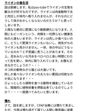
ライオンの食生活
話は脱線します。私はyou-tubeでライオンの生態を
観るのが好きなのですが、ライオンは肉食動物で水
と肉位しか体内へ取り入れませんが、それなのにど
うして体がおかしくならないのだろうか？と思って
しまいます。
人間なら絶対に肥満になり動脈硬化になります。人
間にもビーガンという、肉類を一切摂らない健康志
向の人達もいますが、ライオンは肉しか食べないの
に、どうして肥満ライオンもいないし、病気がちの
ライオンも見かけません。一体、体の中はどうなっ
ているのか？と不思議に思うことがあります。その
上、泥水みたいな汚水をペロペロと長い時間にわた
って舌を使い、体内に取り入れています。お腹も丈
夫なのでしょうか？・・・
ネコ科の動物ながら猫とは大違いです。
肉しか食べないライオンの太らない要因は何故なの
か気になります・・・
ひょっとしたら植物を食べる動物を捕食しているか
ら、間接的に植物栄養を摂取出来ているのでしょう
か？・・・一度調べてみたいと思います。
慣れ
さて、話を戻しますが、CPAP治療には慣れて来まし
たが、今度は慣れ過ぎて寝ている間に無意識に装置