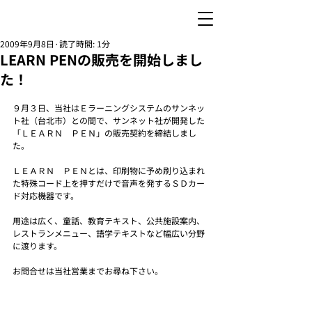
2009年9月8日
読了時間: 1分
LEARN PENの販売を開始しまし
た！
９月３日、当社はＥラーニングシステムのサンネッ
ト社（台北市）との間で、サンネット社が開発した
「ＬＥＡＲＮ　ＰＥＮ」の販売契約を締結しまし
た。
ＬＥＡＲＮ　ＰＥＮとは、印刷物に予め刷り込まれ
た特殊コード上を押すだけで音声を発するＳＤカー
ド対応機器です。
用途は広く、童話、教育テキスト、公共施設案内、
レストランメニュー、語学テキストなど幅広い分野
に渡ります。
お問合せは当社営業までお尋ね下さい。