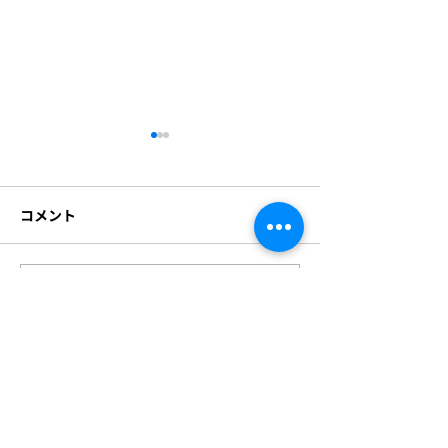
資本提携および代表者変
更のお知らせ
コメント
このたび株式会社ビジョンク
リエイトは、株式会社ラディ
アント・ソリューションズの
グループの一員となることと
コメントを追加…
1⽉22⽇(⽔)〜2
なりました。 今後とも社員一
「スマート工場E
致団結してお取引先様及び社
京ビッグサイト
会の発展の為、微力ながら専
いたします！
心努力いたす所存でございま
すので 一層のご支援を賜りま
すようお願い申し上げます。