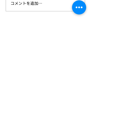
グループの一員となることと
コメントを追加…
1⽉22⽇(⽔)〜2
なりました。 今後とも社員一
「スマート工場E
致団結してお取引先様及び社
京ビッグサイト
会の発展の為、微力ながら専
いたします！
心努力いたす所存でございま
すので 一層のご支援を賜りま
すようお願い申し上げます。
これに伴い、橋元博久は 株式
会社ビジョンクリエイト 代表
取締役を退任し 取締役会長に
Vision Create
就任致しました。代表取締役
在任中は一方ならぬご厚
IS 783430 / ISO 27001
Copyright (C) VisionCreate Co.,
Ltd. All Rights Reserved