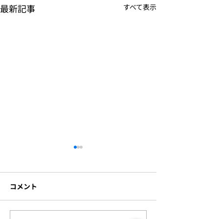
最新記事
すべて表示
資本提携および代表者変
更のお知らせ
コメント
このたび株式会社ビジョンク
リエイトは、株式会社ラディ
アント・ソリューションズの