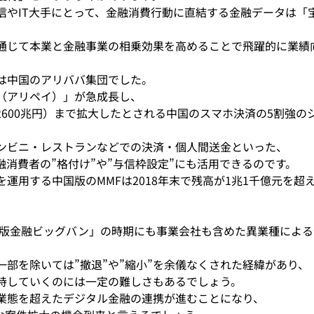
信やIT大手にとって、金融消費行動に直結する金融データは「
通じて本業と金融事業の相乗効果を高めることで飛躍的に業績
は中国のアリババ集団でした。
（アリペイ）」が急成長し、
（約2600兆円）まで拡大したとされる中国のスマホ決済の5割強
ンビニ・レストランなどでの決済・個人間送金といった、
融消費者の”格付け”や”与信枠設定”にも活用できるのです。
運用する中国版のMMFは2018年末で残高が1兆1千億元を超
日本版金融ビッグバン」の時期にも事業会社も含めた異業種によ
一部を除いては”撤退”や”縮小”を余儀なくされた経緯があり、
持していくのには一定の難しさもあるでしょう。
業態を超えたデジタル金融の連携が進むことになり、