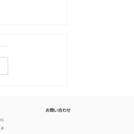
l.161 -「激化するサイバー
 - 身を守るためには」
めに ここ数か月、日本の企
サイバー攻撃の標的になって
のをご存じの方も多いと思い
。 9月には アサヒビールを扱
アサヒグループが、10月には
用品等を取扱う アスクルが
バー攻撃を受け、大規模なシ
ム障害が発生しました。 11
お問い合わせ
7日には アサヒグループが 情
ks
えいの可能性 や対応状況等
公表しています。 [アサヒ
ーチ