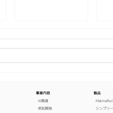
vol.162 -「AIブームの弊害?
vo
- メモリ高騰が引き起こすも
攻撃
の」
はじめに あけましておめでとう
はじ
ございます。 2026年、令和8年の
業が
一年が始まります。本年も宜しく
いる
お願い申し上げます。 さて、年
ます
明け早々で恐縮ですが、今回は
う 
少々重たい話題を挙げます。 ご
事務
存知の方々もいらっしゃると思い
サイ
ますが、昨年末、メモリ不足&価
ステ
事業内容
製品
格高騰の話題が報じられました。
月2
その結果、PCを販売しているメ
​AI関連
MakinaRoc
報漏
ーカーは値上げを示唆したり、パ
を 
受託開発
シンプリ