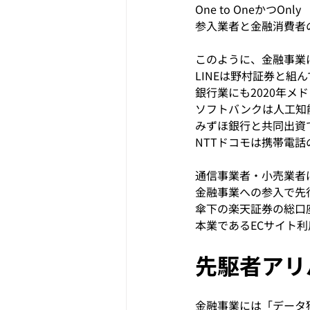
One to Oneかつ
参入業者と金融消費者の
このように、金融事業
LINEは野村証券と組
銀行業にも2020年メ
ソフトバンクは人工知
みずほ銀行と共同出資
NTTドコモは携帯電
通信事業者・小売業者
金融事業への参入で先
傘下の楽天証券の総口座
本業であるECサイト
先駆者アリ
金融事業には「データ