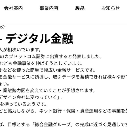
会社案内
事業内容
製品
お知らせ
3分
0 – デジタル金融
入が相次いでいます。
大手のカブドットコム証券に出資すると発表しました。
Eなども金融事業を伸ばそうとしています。
ホなどを使った簡単で幅広い金融サービスです。
を金融サービスに誘導し、取引データを蓄積できれば様々な形
ょう。
・業態勢力図を変えていくことが予想されます。
デザイン会社に変わっていく」。
想を持っているようです。
行などと協力しながら、ネット銀行・保険・資産運用などの事業
ば、目標とする「総合金融グループ」の完成に近づく見通しで