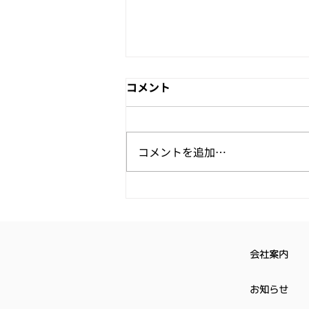
vol.163 -「CES 2026 - CES
コメント
から見える未来」
はじめに 毎年1月になると、世界
最大級のテクノロジー展示会：
コメントを追加…
CES(Consumer Electronics
Show)がアメリカで開催されま
す。 https://www.ces.tech/ 昔は
テレビや冷蔵庫などの家電が主
で、ユニークな製品が多く展示さ
れていていましたが、今は家電以
会社案内
外にも様々な製品が展示されま
す。 筆者も「今年はどんな製品
お知らせ
が出てくるだろうか?」と思いな