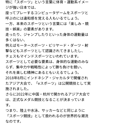
特に「スポーツ」という言葉に体育・運動系イメー
ジが強い日本では、
座ってプレーするコンピュータゲームをスポーツと
呼ぶのには違和感を覚える人もいるでしょう。
一方、本来のスポーツという言葉には「楽しみ・競
技・娯楽」の要素があります。
走ったり、ジャンプしたりといった身体の運動量は
多くはない、
例えばモータースポーツ・ビリヤード・ダーツ・射
撃などもスポーツとして認識されてきましたし、
チェスもマインドスポーツといわれています。
スポーツとして必要な要素は、身体的な運動のみな
らず、集中力や戦略性によって勝ち負けを競い、
それを楽しむ精神にあるともいえるでしょう。
2018年8月にインドネシア・ジャカルタで開催され
たアジア大会で、「eスポーツ」は公開競技として実
施されました。
さらに2022年に中国・杭州で開かれるアジア大会で
は、正式なメダル競技となることが決まっていま
す。
つまり、陸上や水泳、サッカーなどと同じように
「スポーツ競技」として扱われるのが世界的な潮流
なのです。