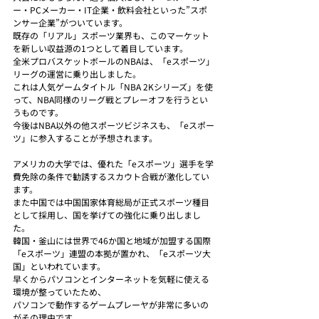
ー・PCメーカー・IT企業・飲料会社といった”スポ
ンサー企業”がついています。
既存の「リアル」スポーツ業界も、このマーケット
を新しい収益源の1つとして着目しています。
全米プロバスケットボールのNBAは、「eスポーツ」
リーグの運営に乗り出しました。
これは人気ゲームタイトル「NBA 2Kシリーズ」を使
って、NBA同様のリーグ戦とプレーオフを行うとい
うものです。
今後はNBA以外の他スポーツビジネスも、「eスポー
ツ」に参入することが予想されます。
アメリカの大学では、優れた「eスポーツ」選手を学
費免除の条件で勧誘するスカウト合戦が激化してい
ます。
また中国では中国国家体育総局が正式スポーツ種目
として採用し、国を挙げての強化に乗り出しまし
た。
韓国・釜山には世界で46か国と地域が加盟する国際
「eスポーツ」連盟の本拠が置かれ、「eスポーツ大
国」といわれています。
早くからパソコンとインターネットを気軽に使える
環境が整っていたため、
パソコンで動作するゲームプレーヤが非常に多いの
がその理由です。