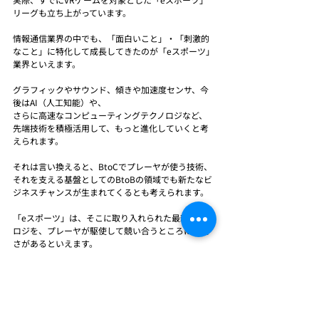
リーグも立ち上がっています。
情報通信業界の中でも、「面白いこと」・「刺激的
なこと」に特化して成長してきたのが「eスポーツ」
業界といえます。
グラフィックやサウンド、傾きや加速度センサ、今
後はAI（人工知能）や、
さらに高速なコンピューティングテクノロジなど、
先端技術を積極活用して、もっと進化していくと考
えられます。
それは言い換えると、BtoCでプレーヤが使う技術、
それを支える基盤としてのBtoBの領域でも新たなビ
ジネスチャンスが生まれてくるとも考えられます。
「eスポーツ」は、そこに取り入れられた最新テクノ
ロジを、プレーヤが駆使して競い合うところに面白
さがあるといえます。
人間の身体能力や競技スキルに加えて、急激に進化
するテクノロジとそれに適応する人間の精神的・身
体的技能との融合が必要不可欠なのです。