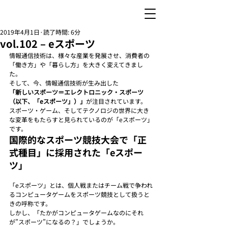
2019年4月1日
読了時間: 6分
vol.102 – eスポーツ
情報通信技術は、様々な産業を発展させ、消費者の
「働き方」や「暮らし方」を大きく変えてきまし
た。
そして、今、情報通信技術が生み出した
「新しいスポーツ＝エレクトロニック・スポーツ
（以下、「eスポーツ」）」
が注目されています。
スポーツ・ゲーム、そしてテクノロジの世界に大き
な変革をもたらすと見られているのが「eスポーツ」
です。
国際的なスポーツ競技大会で「正
式種目」に採用された「eスポー
ツ」
「eスポーツ」とは、個人戦またはチーム戦で争われ
るコンピュータゲームをスポーツ競技として扱うと
きの呼称です。
しかし、「たかがコンピュータゲームなのにそれ
が”スポーツ”になるの？」でしょうか。