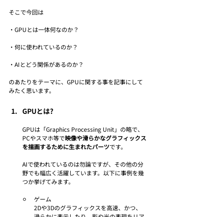
そこで
今回は
・GPUとは一体何なのか？
・何に使われているのか？
・AIとどう関係があるのか？
のあたりをテーマに、GPUに関する事を記事にして
みたく思います。
GPUとは?
GPUは「Graphics Processing Unit」の略で、
PCやスマホ等で
映像や滑らかなグラフィックス
を描画するために生まれたパーツ
です。
AIで使われているのは勿論ですが、その他の分
野でも幅広く活躍しています。以下に事例を幾
つか挙げてみます。
ゲーム
2Dや3Dのグラフィックスを高速、かつ、
滑らかに表示したり、影や光の表現をリア