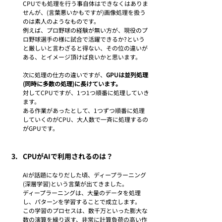
CPUでも処理を行う事自体はできなくはありま
せんが、(言葉悪いかもですが)画像処理を扱う
のは素人のようなものです。
例えば、プロ野球の経験が無い方が、現役のプ
ロ野球選手の様に試合で活躍できるか?という
と厳しいと言わざると得ない、その位の違いが
ある、とイメージ頂けば良いかと思います。
次に処理の仕方の違いですが、
GPUは並列処理
(同時に多数の処理)に長けています。
対してCPUですが、1つ1つ順番に処理していき
ます。
ある作業があったとして、1つずつ順番に処理
していくのがCPU、大人数で一斉に処理するの
がGPUです。
CPUがAIで利用されるのは？
AIが話題になりだした頃、ディープラーニング
(深層学習)という言葉が出てきました。
ディープラーニングは、大量のデータを処理
し、パターンを学習することで成立します。
この学習のプロセスは、数千万といった膨大な
数の演算を繰り返す、非常に計算負荷の高い作