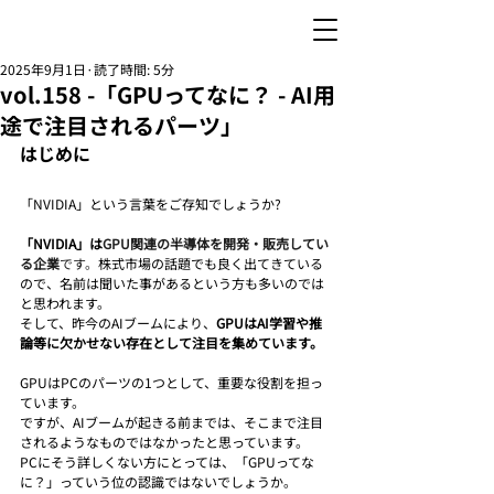
2025年9月1日
読了時間: 5分
vol.158 -「GPUってなに？ - AI用
途で注目されるパーツ」
はじめに
「NVIDIA」という言葉をご存知でしょうか?
「NVIDIA」は
GPU関連の半導体を開発・販売してい
る企業
です。
株式市場の話題でも良く出てきている
ので、名前は聞いた事があるという方も多いのでは
と思われます。
そして、昨今のAIブームにより、
GPUはAI学習や推
論等に欠かせない存在として注目を集めています。
GPUはPCのパーツの1つとして、重要な役割を担っ
ています。
ですが、AIブームが起きる前までは、そこまで注目
されるようなものではなかったと思っています。
PCにそう詳しくない方にとっては、「GPUってな
に？」っていう位の認識ではないでしょうか。