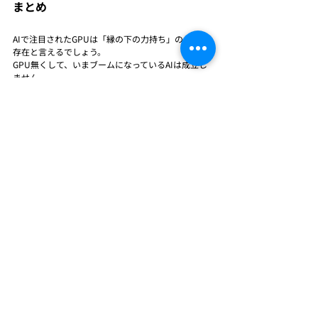
まとめ
AIで注目されたGPUは「縁の下の力持ち」のような
存在と言えるでしょう。
GPU無くして、いまブームになっているAIは成立し
ません。
この記事を契機に、少しでもGPUに興味を持ってい
ただけたら幸いです。
エンジニアブログ