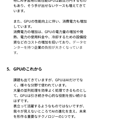
特にAI学習用の高性能GPUは数百万円するもの
もあり、そう手が出せないケースも増えてきて
います。
また、GPUの性能向上に伴い、消費電力も増加
しています。
消費電力の増加は、GPUの電力量の増加や発
熱、電力の使用料金や、冷却するための設備投
資などのコストの増加を招いており、
データセ
ンターを持つ
企業の
負担が大きくなっていま
す。
GPUのこれから
課題も出てきていますが、GPUはAIだけでな
く、様々な分野で使われています。
大量の並列処理を効率よく処理できるものとし
て、GPUは引き続き中心的な役割を担い続ける
はずです。
表立って活躍するようなものではないですが、
我々が見えないところでAIの進化を支え、未来
を形作る重要なテクノロジーの1つです。