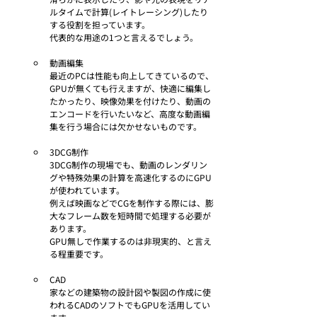
ルタイムで計算(レイトレーシング)したり
する役割を担っています。
代表的な用途の1つと言えるでしょう。
動画編集
最近のPCは
性能も向上してきているので、
GPUが無くても行えますが、快適に編集し
たかったり、映像効果を付けたり、
動画の
エンコードを行いたい
など、高度な動画編
集を行う場合には欠かせないものです。
3DCG制作
3DCG制作の現場でも、動画のレンダリン
グや特殊効果の計算を高速化するのにGPU
が使われています。
例えば映画などでCGを制作する際には、膨
大なフレーム数を短時間で処理する必要が
あります。
GPU無しで作業するのは非現実的、と言え
る程重要です。
CAD
家などの建築物の設計図や製図の作成に使
われるCADのソフトでもGPUを活用してい