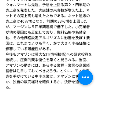
ウォルマートは先週、予想を上回る第２・四半期の
売上高を発表した。実店舗の来客数が増えた上、ネ
ットでの売上高も増えたためである。ネット通販の
売上高は40％増となり、前期の33％増を上回った
が、マージンは５四半期連続で低下した。小売業者
が他の要因にも反応しており、燃料価格や為替変
動、その他価格設定アルゴリズムに影響を及ぼす要
因は、これまでよりも早く、かつ大きく小売価格に
影響している可能性がある。
今後もアマゾンは莫大なIT(情報技術)への研究投資を
継続し、圧倒的競争優位を築くと見られる。当面、
アマゾンの動きには、あらゆる業種・業態の企業経
営者は注目しておくべきだろう。とくに、モノの販
売を手がけている中小企業は、アマゾンにすり寄る
か、独自の販売経路を確保するか、決断を迫られ
る。
エンジニアブログ
最新記事
すべて表示