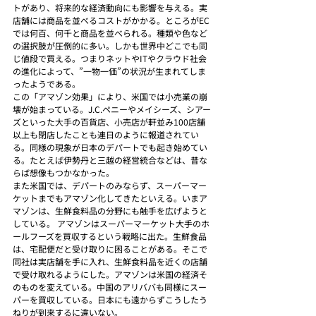
トがあり、将来的な経済動向にも影響を与える。実
店舗には商品を並べるコストがかかる。ところがEC
では何百、何千と商品を並べられる。種類や色など
の選択肢が圧倒的に多い。しかも世界中どこでも同
じ値段で買える。つまりネットやITやクラウド社会
の進化によって、”一物一価”の状況が生まれてしま
ったようである。
この「アマゾン効果」により、米国では小売業の崩
壊が始まっている。J.C.ペニーやメイシーズ、シアー
ズといった大手の百貨店、小売店が軒並み100店舗
以上も閉店したことも連日のように報道されてい
る。同様の現象が日本のデパートでも起き始めてい
る。たとえば伊勢丹と三越の経営統合などは、昔な
らば想像もつかなかった。
また米国では、デパートのみならず、スーパーマー
ケットまでもアマゾン化してきたといえる。いまア
マゾンは、生鮮食料品の分野にも触手を広げようと
している。 アマゾンはスーパーマーケット大手のホ
ールフーズを買収するという戦略に出た。生鮮食品
は、宅配便だと受け取りに困ることがある。そこで
同社は実店舗を手に入れ、生鮮食料品を近くの店舗
で受け取れるようにした。アマゾンは米国の経済そ
のものを変えている。中国のアリババも同様にスー
パーを買収している。日本にも遠からずこうしたう
ねりが到来するに違いない。