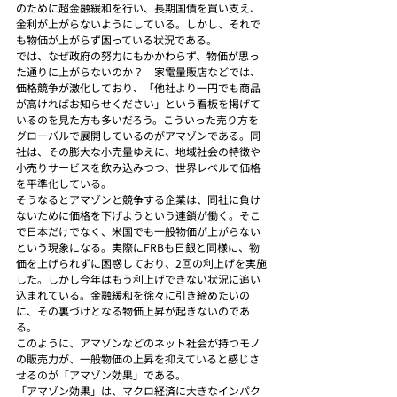
のために超金融緩和を行い、長期国債を買い支え、
金利が上がらないようにしている。しかし、それで
も物価が上がらず困っている状況である。
では、なぜ政府の努力にもかかわらず、物価が思っ
た通りに上がらないのか？　家電量販店などでは、
価格競争が激化しており、「他社より一円でも商品
が高ければお知らせください」という看板を掲げて
いるのを見た方も多いだろう。こういった売り方を
グローバルで展開しているのがアマゾンである。同
社は、その膨大な小売量ゆえに、地域社会の特徴や
小売りサービスを飲み込みつつ、世界レベルで価格
を平準化している。
そうなるとアマゾンと競争する企業は、同社に負け
ないために価格を下げようという連鎖が働く。そこ
で日本だけでなく、米国でも一般物価が上がらない
という現象になる。実際にFRBも日銀と同様に、物
価を上げられずに困惑しており、2回の利上げを実施
した。しかし今年はもう利上げできない状況に追い
込まれている。金融緩和を徐々に引き締めたいの
に、その裏づけとなる物価上昇が起きないのであ
る。
このように、アマゾンなどのネット社会が持つモノ
の販売力が、一般物価の上昇を抑えていると感じさ
せるのが「アマゾン効果」である。
「アマゾン効果」は、マクロ経済に大きなインパク