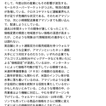
そして、今度は別の産業にもその影響が波及する。
モールやスーパーマーケットがつぶれ、物流の配達
が急増している。クロネコヤマトなど運輸業界も人
手が足りず危機的な状況である。そのためアマゾン
では、次に小規模配送業者アマゾンまでも囲い込ん
で、配達しようとしている。
過去10年間ネットでの競争が激しくなったことで、
価格変更の頻度と地域差がない価格の浸透が高まっ
たが、このような現象はIT(情報技術)の進歩なくして
は語れない。
実店舗とネット通販双方の販売経路を持つウォルマ
ートのような企業が、アマゾンといったネット通販
大手にどう対抗するのだろうか。いずれの企業でも
アルゴリズム技術(AIやビッグデータなどを用いた)に
よる”価格設定”が浸透しているほか、インターネッ
トによって価格不均衡が低下している模様である。
米連邦準備理事会（ＦＲＢ）の複数の当局者は、こ
こ数年好景気にも関わらず、米国のインフレ率が低
水準に落ち着いているのは、アマゾンのような企業
が全般的に価格を統制する役割を果たしているせい
かもしれないとみている。このような環境の中、小
売業者はより機敏に対応し、やむを得ずマージンを
下げている。ウォルマートは2016─18年の間、アマ
ゾンでも売っている商品の価格をさらに頻繁に変え
てギリギリの価格対応を余儀なくされている。