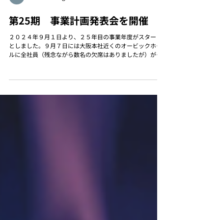
tousaku inagawa
第25期 事業計画発表会を開催
２０２４年９月１日より、２５年目の事業年度がスタート
としました。９月７日には大阪本社近くのオービックホー
ルに全社員（残念ながら数名の欠席はありましたが）が集
合し、「第２５期 事業計画発表会」を開催いたしまし
た。 午前中は、社長はじめ経営層による、前期の振り返り
や、今期の方針...