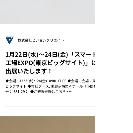
株式会社ビジョンクリエイト
1⽉22⽇(⽔)〜24⽇(⾦)「スマート
工場EXPO(東京ビッグサイト)」に
出展いたします！
◆会期：1/22(⽔)〜24(⾦)10:00-17:00 ◆会場：会場：東京
ビッグサイト ◆弊社ブース: 南展示棟第４ホール（⼩間番
号： S31-29 ） ◆ご来場登録はこちら>>
https://www.nepconjapan.jp/tokyo/ja-jp/registe...